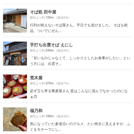
そば処 田中屋
120m
祓社より約
（徒歩2分）
行列が絶えないそば屋さん。平日でも並びました。 そばも絶
品。ついでにぜん...
手打ち出雲そば えにし
240m
祓社より約
（徒歩4分）
「甘いものじゃなくて、しっかりとしたお食事がしたい」とい
う方には、出雲そ...
荒木屋
370m
祓社より約
（徒歩7分）
必ず立ち寄る蕎麦屋さん 昔はこんなに混んでなかったのにな
ぁ🙃
福乃和
190m
祓社より約
（徒歩4分）
気になっていた参道沿いのグルメ、たい焼きに見えますが、ふ
ぐをモチーフにし...