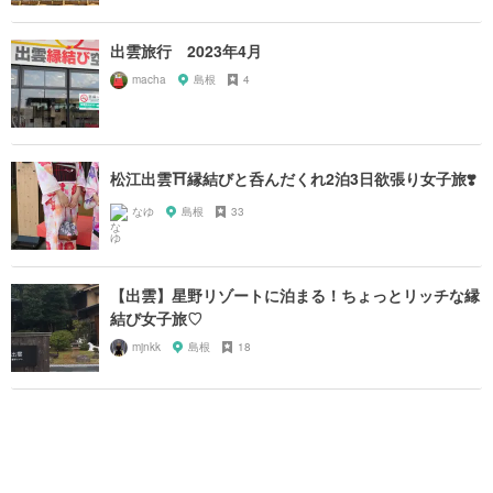
出雲旅行 2023年4月
macha
島根
4
松江出雲⛩縁結びと呑んだくれ2泊3日欲張り女子旅❣️
なゆ
島根
33
【出雲】星野リゾートに泊まる！ちょっとリッチな縁
結び女子旅♡
mjnkk
島根
18