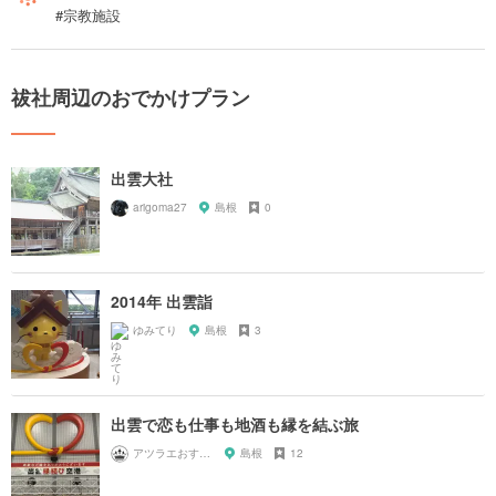
#宗教施設
祓社周辺のおでかけプラン
出雲大社
arigoma27
島根
0
2014年 出雲詣
ゆみてり
島根
3
出雲で恋も仕事も地酒も縁を結ぶ旅
アツラエおすすめ旅プラン！
島根
12