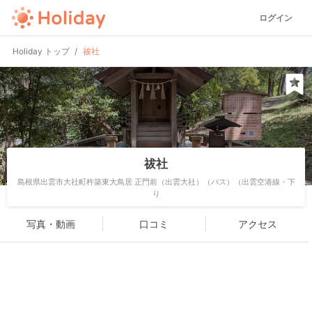
ログイン
Holiday トップ
祓社
祓社
島根県出雲市大社町杵築東大鳥居 正門前（出雲大社）（バス）（出雲空港線・下
り
写真・動画
口コミ
アクセス