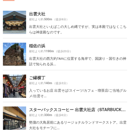
出雲大社
500m
祓社より約
（徒歩9分）
出雲大社といえばこの大しめ縄ですが、実は本殿ではなくこち
らは神楽殿なのです。
稲佐の浜
1190m
祓社より約
（徒歩20分）
出雲大社の西方約1kmに位置する海岸で、国譲り・国引きの神
話で知られる浜...
ご縁横丁
140m
祓社より約
（徒歩3分）
入っているお店 出雲そば/スイーツ/カフェ・喫茶店/ご当地グル
メ/出雲そ...
スターバックスコーヒー 出雲大社店（STARBUCKS COFFEE）
330m
祓社より約
（徒歩6分）
勢溜の大鳥居前にあるリージョナルランドマークストア。出雲
大社をモチーフに...