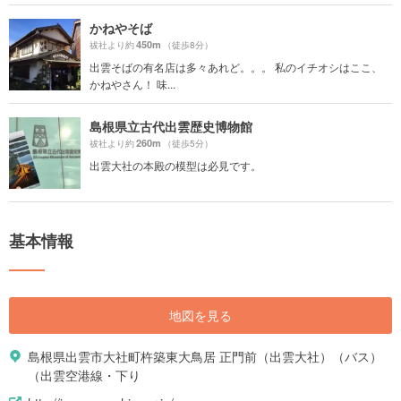
かねやそば
450m
祓社より約
（徒歩8分）
出雲そばの有名店は多々あれど。。。 私のイチオシはここ、
かねやさん！ 味...
島根県立古代出雲歴史博物館
260m
祓社より約
（徒歩5分）
出雲大社の本殿の模型は必見です。
基本情報
地図を見る
島根県出雲市大社町杵築東大鳥居 正門前（出雲大社）（バス）
（出雲空港線・下り