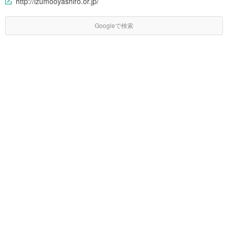
http://izumooyashiro.or.jp/
Googleで検索