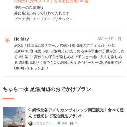
沖縄県民がオススメする有名観光地100選
沖縄一の温泉施設
外に足湯があって無料で入れます
ビーチ後にチャプチャプリラックス
Holiday
2021年6月11日
#公園 #銭湯 #温泉 #プール #0歳･1歳･2歳の赤ちゃん(乳児･幼
児)OK #3歳･4歳･5歳･6歳(幼児)が楽しめる #小学生の子供が楽しめ
る #中学生･高校生の子供が楽しめる #子供と一緒に大人も楽しめ
る #駐車場あり #雨でもOK #売店あり #ベビーカーOK #食事持込
OK #レストランあり
ちゅらーゆ 足湯周辺のおでかけプラン
沖縄🌺北谷アメリカンヴィレッジ周辺観光！食べて遊
んで観光して宿泊満足プラン!!
おきなわグルメガール🌺
沖縄
10