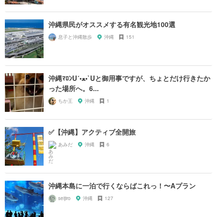
沖縄県民がオススメする有名観光地100選
息子と沖縄散歩
沖縄
151
沖縄ﾏﾛﾝU´•ﻌ•`Uと御用事ですが、ちょとだけ行きたか
った場所へ。6...
ちか王
沖縄
1
✅【沖縄】アクティブ全開旅
あみだ
沖縄
6
沖縄本島に一泊で行くならばこれっ！〜Aプラン
seijiro
沖縄
127