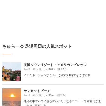
ちゅらーゆ 足湯周辺の人気スポット
美浜タウンリゾート・アメリカンビレッジ
340m
ちゅらーゆ 足湯より約
（徒歩6分）
イルミネーションすご 平日なのに21時でもほぼ満車
サンセットビーチ
90m
ちゅらーゆ 足湯より約
（徒歩2分）
沖縄の中でハワイ感を味わいたいならココ！！ 米軍基地が近
いため、海外の方...