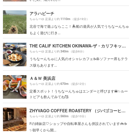
アラハビーチ
1110m
ちゅらーゆ 足湯より約
（徒歩19分）
北谷で海で遊ぶならここ！🏝船の遊具が人気でうちなーんちゅ
もよく遊びに行き...
THE CALIF KITCHEN OKINAWA-ザ・カリフキッチン沖縄-
340m
ちゅらーゆ 足湯より約
（徒歩6分）
うちなーんちゅに人気のオシャレカフェ☕️🥞ソファー席もテラ
ス咳もあります...
Ａ＆Ｗ 美浜店
670m
ちゅらーゆ 足湯より約
（徒歩12分）
定番スポット！うちなーんちゅはエンダーと呼びます🍔✨ルー
トビアも飲んでみてね🥰
ZHYVAGO COFFEE ROASTERY （ジバゴコーヒーローステリー）北谷町美浜
560m
ちゅらーゆ 足湯より約
（徒歩10分）
Fの姉妹店🤍ショップや自転車屋さんも併設されています🚲☕️
✨朝早くから開...