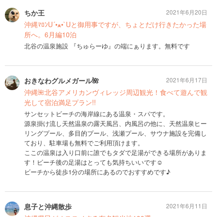
ちか王
2021年6月20日
沖縄ﾏﾛﾝU´•ﻌ•`Uと御用事ですが、ちょとだけ行きたかった場
所へ。6月編10泊
北谷の温泉施設 『ちゅらーゆ』の端にぁります。無料です
おきなわグルメガール🌺
2021年6月17日
沖縄🌺北谷アメリカンヴィレッジ周辺観光！食べて遊んで観
光して宿泊満足プラン!!
サンセットビーチの海岸線にある温泉・スパです。
源泉掛け流し天然温泉の露天風呂、内風呂の他に、天然温泉ヒー
リングプール、多目的プール、浅瀬プール、サウナ施設を完備し
ており、駐車場も無料でご利用頂けます。
ここの温泉は入り口前に誰でもタダで足湯ができる場所がありま
す！ビーチ後の足湯はとっても気持ちいいです☺️
ビーチから徒歩1分の場所にあるのでおすすめです♪
息子と沖縄散歩
2021年6月11日