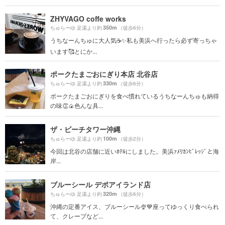
ZHYVAGO coffe works
350m
ちゅらーゆ 足湯より約
（徒歩6分）
うちなーんちゅに大人気☕️✨私も美浜へ行ったら必ず寄っちゃ
います🥰とにか...
ポークたまごおにぎり本店 北谷店
330m
ちゅらーゆ 足湯より約
（徒歩6分）
ポークたまごおにぎりを食べ慣れているうちなーんちゅも納得
の味👏🍙色んな具...
ザ・ビーチタワー沖縄
100m
ちゅらーゆ 足湯より約
（徒歩2分）
今回は北谷の店舗に近いﾎﾃﾙにしました。美浜ｧﾒﾘｶﾝﾋﾞﾚｯｼﾞと海
岸...
ブルーシール デポアイランド店
320m
ちゅらーゆ 足湯より約
（徒歩6分）
沖縄の定番アイス、ブルーシール🍨💙座ってゆっくり食べられ
て、クレープなど...