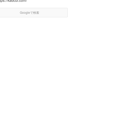
tps://kadcul.com/
Googleで検索