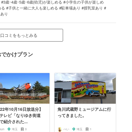
館 #3歳･4歳･5歳･6歳(幼児)が楽しめる #小学生の子供が楽しめ
る #子供と一緒に大人も楽しめる #駐車場あり #授乳室あり #
ンあり
口コミをもっとみる
おでかけプラン
022年10月16日放送分】
角川武蔵野ミュージアムに行
テレビ「なりゆき街道
ってきました。
で紹介された...
kun
埼玉
0
ぺい
埼玉
1