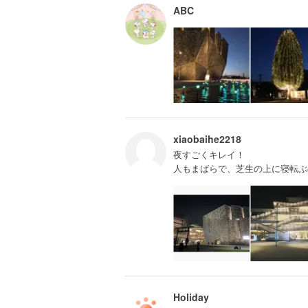
ABC
xiaobaihe2218
夜すごくキレイ！
人もまばらで、芝生の上に寝転ぶ
Holiday