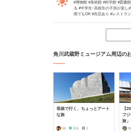
#博物館 #美術館 #科学館 #図書
る #中学生･高校生の子供が楽しめ
雨でもOK #売店あり #レストラ
角川武蔵野ミュージアム周辺の
母娘で行く、ちょっとアート
【2
な旅
フジ
旅」
kik
埼玉
3
Ik