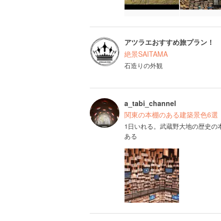
アツラエおすすめ旅プラン！
絶景SAITAMA
石造りの外観
a_tabi_channel
関東の本棚のある建築景色6選
1日いれる。武蔵野大地の歴史の
ある