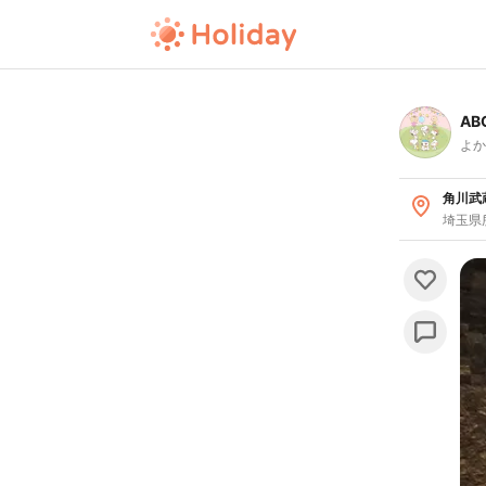
AB
よか
角川武
埼玉県