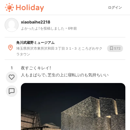
ログイン
xiaobaihe2218
よかったよ！を投稿しました
6年前
角川武蔵野ミュージアム
埼玉県所沢市東所沢和田３丁目３１-３ ところざわサク
572
ラタウン
1
夜すごくキレイ！
人もまばらで、芝生の上に寝転ぶのも気持ちいい