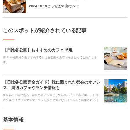
2024.10.18どっち派💙 卵サンド
このスポットが紹介されている記事
【日比谷公園】おすすめのカフェ15選
Holiday編集部がおすすめする日比谷公園のカフェをまとめてご紹介しま
す。
【日比谷公園完全ガイド】緑に囲まれた都会のオアシ
ス！周辺カフェやランチ情報も
東京都日比谷にある、都会のオアシスとして名高い「日比谷公園」。日比
谷公園ではクリスマスマーケットなど見逃せないイベントが開催されるほ
か、公園内にきれいな図書館や紅葉が見られるスポットがあり、ゆったり
とした休日を過ごすことができます。他にもたくさんの見どころがある日
比谷公園の魅力をくまなくご紹介します。 ### 人気のキーワード
基本情報
[keyword_link:日比谷公園 ランチ|https://haveagood.holiday/articles/1365]
[keyword_link:日比谷公園 カフェ|https://haveagood.holiday/articles/1360]
[keyword_link:日比谷公園 テイクアウ