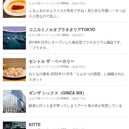
880m
はまの屋パーラーより約
（徒歩15分）
ふるふるのオムライスが有名ですね！見た目も可愛い！やっぱ
り人気なので並ぶ...
コニカミノルタプラネタリアTOKYO
180m
はまの屋パーラーより約
（徒歩3分）
2018年12月にオープンした複合型プラネタリウム施設です。
「プラネタ...
セントル ザ・ベーカリー
570m
はまの屋パーラーより約
（徒歩10分）
おとなの週末 2022年11月号「とんかつの誘惑」に掲載された
スポット
ギンザ シックス（GINZA SIX）
630m
はまの屋パーラーより約
（徒歩11分）
銀座に行くと必ず寄ってしまうアート系の本が充実している
KITTE