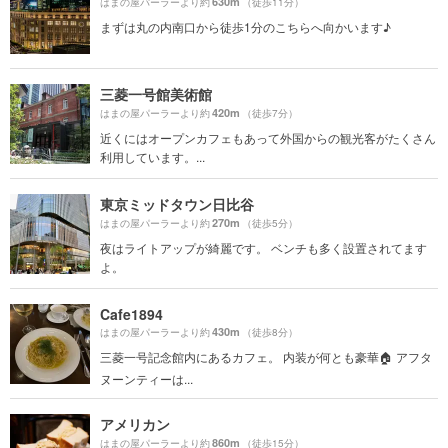
630m
はまの屋パーラーより約
（徒歩11分）
まずは丸の内南口から徒歩1分のこちらへ向かいます♪
三菱一号館美術館
420m
はまの屋パーラーより約
（徒歩7分）
近くにはオープンカフェもあって外国からの観光客がたくさん
利用しています。...
東京ミッドタウン日比谷
270m
はまの屋パーラーより約
（徒歩5分）
夜はライトアップが綺麗です。 ベンチも多く設置されてます
よ。
Cafe1894
430m
はまの屋パーラーより約
（徒歩8分）
三菱一号記念館内にあるカフェ。 内装が何とも豪華🏠 アフタ
ヌーンティーは...
アメリカン
860m
はまの屋パーラーより約
（徒歩15分）