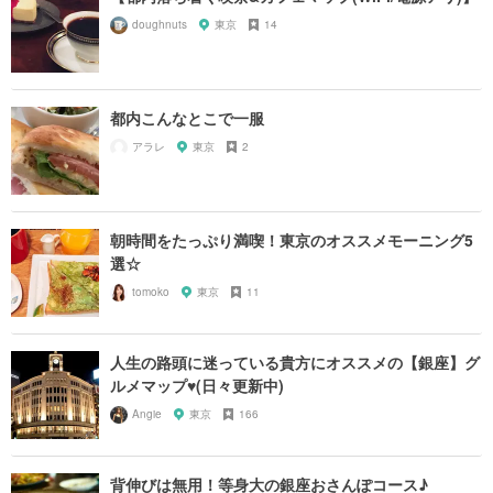
doughnuts
東京
14
都内こんなとこで一服
アラレ
東京
2
朝時間をたっぷり満喫！東京のオススメモーニング5
選☆
tomoko
東京
11
人生の路頭に迷っている貴方にオススメの【銀座】グ
ルメマップ♥︎(日々更新中)
Angie
東京
166
背伸びは無用！等身大の銀座おさんぽコース♪