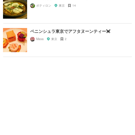
ポティロン
東京
14
ペニンシュラ東京でアフタヌーンティー💓
Masa
東京
2