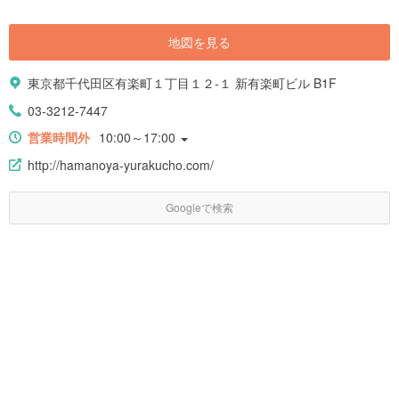
ト|https://haveagood.holiday/articles/1372] [keyword_link:日比谷公園 レ
ストラン|https://haveagood.holiday/articles/1366] [keyword_link:日比谷公
地図を見る
園 駐車場|https://haveagood.holiday/articles/1370] [keyword_link:日比谷
公園 アクセス|https://haveagood.holiday/articles/1348]
東京都千代田区有楽町１丁目１２-１ 新有楽町ビル B1F
03-3212-7447
営業時間外
10:00～17:00
http://hamanoya-yurakucho.com/
Googleで検索