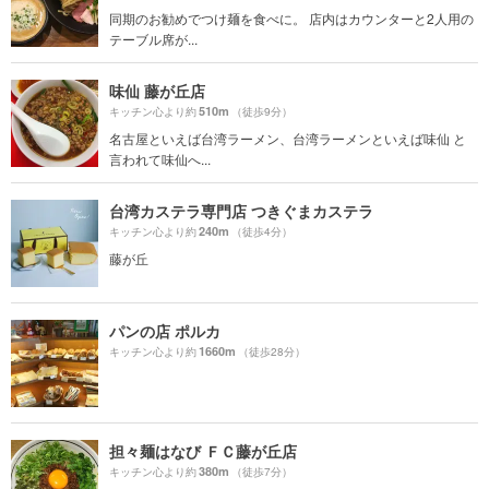
同期のお勧めでつけ麺を食べに。 店内はカウンターと2人用の
テーブル席が...
味仙 藤が丘店
510m
キッチン心より約
（徒歩9分）
名古屋といえば台湾ラーメン、台湾ラーメンといえば味仙 と
言われて味仙へ...
台湾カステラ専門店 つきぐまカステラ
240m
キッチン心より約
（徒歩4分）
藤が丘
パンの店 ポルカ
1660m
キッチン心より約
（徒歩28分）
担々麺はなび ＦＣ藤が丘店
380m
キッチン心より約
（徒歩7分）