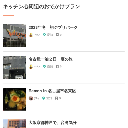
キッチン心周辺のおでかけプラン
2023年冬 初ジブリパーク
ぺい
愛知
0
名古屋一泊２日 夏の旅
ぺい
愛知
0
Ramen in 名古屋市名東区
yAy
愛知
3
大阪京都神戸で、台湾気分