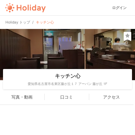
ログイン
Holiday トップ
キッチン心
キッチン心
愛知県名古屋市名東区藤が丘１７ アーバン 藤が丘 1F
写真・動画
口コミ
アクセス