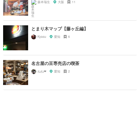
森本瑞生
大阪
11
とまり木マップ【藤ヶ丘編】
Kyasu
愛知
6
名古屋の豆専売店の喫茶
ねね‪‪❤︎‬
愛知
2