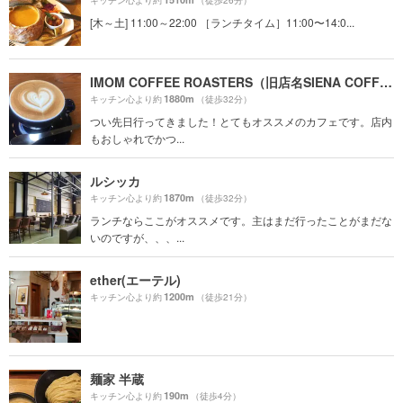
キッチン心より約
（徒歩26分）
[木～土] 11:00～22:00 ［ランチタイム］11:00〜14:0...
IMOM COFFEE ROASTERS（旧店名SIENA COFFEE FACTORY）
1880m
キッチン心より約
（徒歩32分）
つい先日行ってきました！とてもオススメのカフェです。店内
もおしゃれでかつ...
ルシッカ
1870m
キッチン心より約
（徒歩32分）
ランチならここがオススメです。主はまだ行ったことがまだな
いのですが、、、...
ether(エーテル)
1200m
キッチン心より約
（徒歩21分）
麺家 半蔵
190m
キッチン心より約
（徒歩4分）