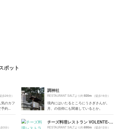
気スポット
調神社
920m
徒歩26分）
RESTAURANT SALTより約
（徒歩16分）
人気のカフ
境内にはいたるところにうさぎさんが。
約...
月、の信仰にも関連しているとか。
チーズ料理レストラン VOLENTE‐048 ヴォランティゼロヨンハチ
690m
歩3分）
RESTAURANT SALTより約
（徒歩12分）