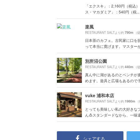
「エクスキ」：2,160円（税込）
ス・マカダミア」：540円（税...
楽風
790m
RESTAURANT SALTより約
（徒
日本茶のカフェ。古民家に口を
って本当に寛げます。マスターが親
別所沼公園
440m
RESTAURANT SALTより約
（徒
真ん中に湖があるのとベンチが
めます。遊具と広場もあるので子供
vuke 浦和本店
1980m
RESTAURANT SALTより約
（
とっても美味しい私の大好きな
ん🍮スタンダードなから、一味違っ
シェアする