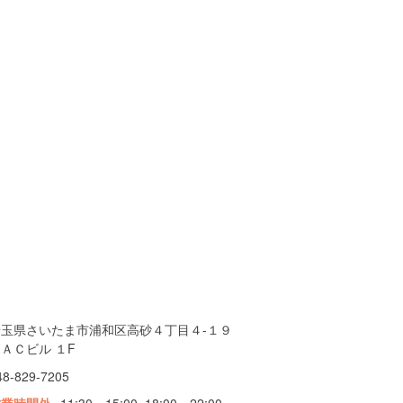
埼玉県さいたま市浦和区高砂４丁目４-１９
ＡＣビル １F
48-829-7205