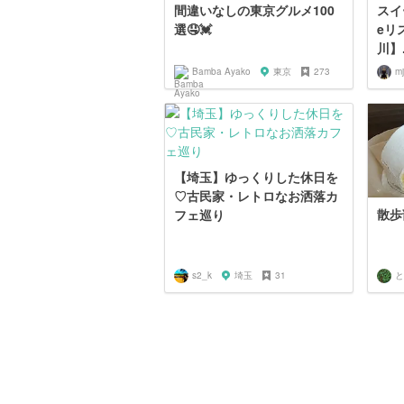
間違いなしの東京グルメ100
スイー
選🤤💓
eリ
川】.
Bamba Ayako
東京
273
m
【埼玉】ゆっくりした休日を
♡古民家・レトロなお洒落カ
散歩
フェ巡り
s2_k
埼玉
31
と