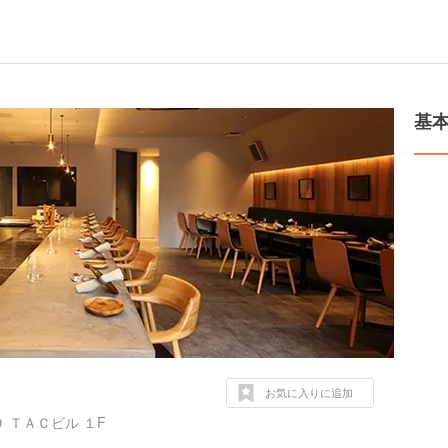
基
お気に入りに追加
 ＴＡＣビル １F