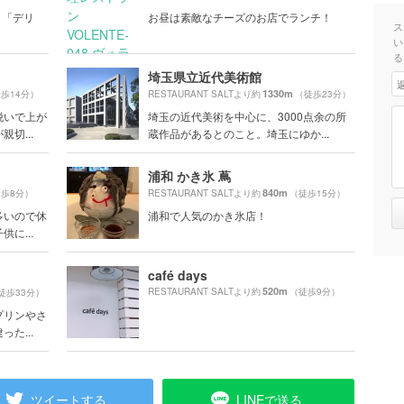
 「デリ
お昼は素敵なチーズのお店でランチ！
ス
い
る
埼玉県立近代美術館
1330m
歩14分）
RESTAURANT SALTより約
（徒歩23分）
脱いで上が
埼玉の近代美術を中心に、3000点余の所
切...
蔵作品があるとのこと。埼玉にゆか...
浦和 かき氷 蔦
840m
歩8分）
RESTAURANT SALTより約
（徒歩15分）
多いので休
浦和で人気のかき氷店！
に...
café days
520m
RESTAURANT SALTより約
（徒歩9分）
徒歩33分）
プリンやさ
た...
ツイートする
LINEで送る