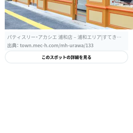
パティスリー・アカシエ 浦和店 – 浦和エリア|すてきな
街を、見に行こう。
出典：
town.mec-h.com/mh-urawa/133
このスポットの詳細を見る