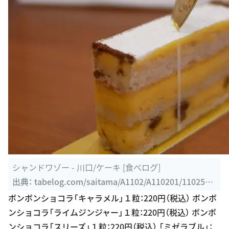
シャンドワゾー - 川口/ケーキ [食べログ]
出典：
tabelog.com/saitama/A1102/A110201/1102512
1
ボンボンショコラ「キャラメル」１粒：220円（税込） ボンボ
ンショコラ「ライムジンジャー」１粒：220円（税込） ボンボ
ンショコラ「スリーズ」１粒：220円（税込） 「ミゼラブル」：