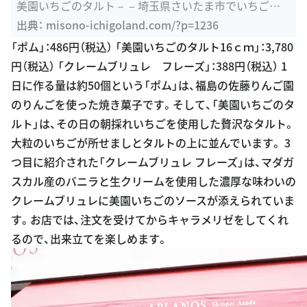
美園いちごのタルト－ – 埼玉県さいたま市でいちご狩
り 美園いちごランド
出典：
misono-ichigoland.com/?p=1236
「ポム」：486円（税込） 「美園いちごのタルト16ｃｍ」：3,780
円（税込） 「クレームブリュレ フレーズ」：388円（税込） 1
日に作る量は約50個という「ポム」は、福島の佐藤りんご園
のりんごを使った焼き菓子です。そして、「美園いちごのタ
ルト」は、その日の朝採れいちごを使用した贅沢なタルト。
大粒のいちごが所せましとタルトの上に並んでいます。 3
つ目に紹介された「クレームブリュレ フレーズ」は、マダガ
スカル産のバニラと生クリームを使用した濃厚な味わいの
クレームブリュレに美園いちごのソースが添えられていま
す。お店では、注文を受けてからキャラメリゼをしてくれ
るので、出来立てを楽しめます。