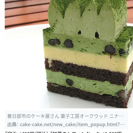
春日部市のケーキ屋さん 菓子工房オークウッド ニナの
ケーキワールド
出典：
cake-cake.net/new_cake/item_popup.html?sh
op=0487600357&item_key=0487600357001