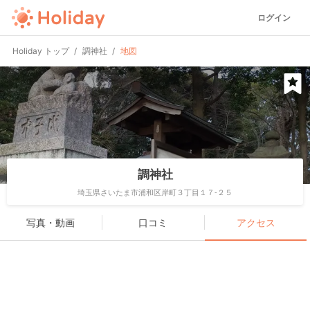
ログイン
Holiday トップ
調神社
地図
調神社
埼玉県さいたま市浦和区岸町３丁目１７-２５
写真・動画
口コミ
アクセス