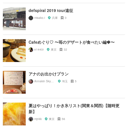
defspiral 2019 tour遠征
misako.i
兵庫
0
Cafeめぐり♡ 〜苺のデザートが食べたい編🍓〜
e1440r
東京
32
アナのお出かけプラン
Annakin Skywalker
埼玉
5
夏はやっぱり！かき氷リスト(関東＆関西)【随時更
新】
mjnkk
東京
56