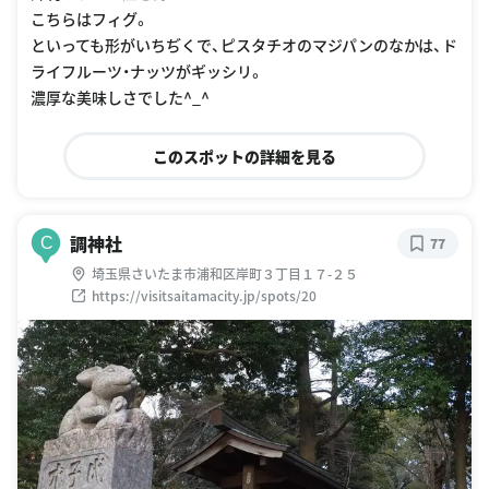
こちらはフィグ。
といっても形がいちぢくで、ピスタチオのマジパンのなかは、ド
ライフルーツ・ナッツがギッシリ。
濃厚な美味しさでした^_^
このスポットの詳細を見る
調神社
C
77
埼玉県さいたま市浦和区岸町３丁目１７-２５
https://visitsaitamacity.jp/spots/20