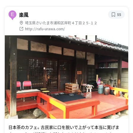
楽風
E
55
埼玉県さいたま市浦和区岸町４丁目２５-１２
http://rafu-urawa.com/
日本茶のカフェ。古民家に口を脱いで上がって本当に寛げま