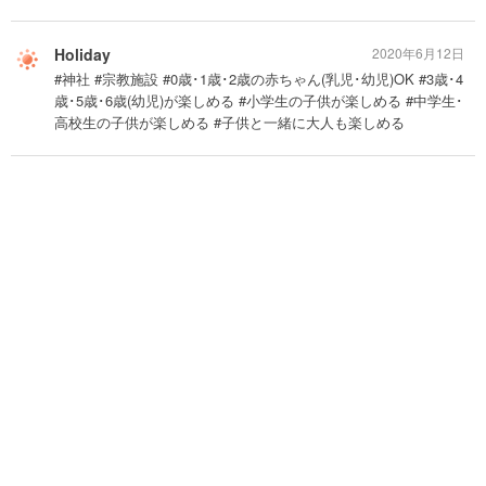
Holiday
2020年6月12日
#神社 #宗教施設 #0歳･1歳･2歳の赤ちゃん(乳児･幼児)OK #3歳･4
歳･5歳･6歳(幼児)が楽しめる #小学生の子供が楽しめる #中学生･
高校生の子供が楽しめる #子供と一緒に大人も楽しめる