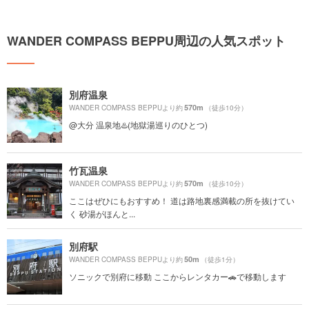
WANDER COMPASS BEPPU周辺の人気スポット
別府温泉
570m
WANDER COMPASS BEPPUより約
（徒歩10分）
@大分 温泉地♨️(地獄湯巡りのひとつ)
竹瓦温泉
570m
WANDER COMPASS BEPPUより約
（徒歩10分）
ここはぜひにもおすすめ！ 道は路地裏感満載の所を抜けてい
く 砂湯がほんと...
別府駅
50m
WANDER COMPASS BEPPUより約
（徒歩1分）
ソニックで別府に移動 ここからレンタカー🚗で移動します