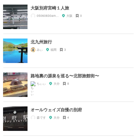
大阪別府宮崎１人旅
05060830amnos
大阪
0
北九州旅行
みぃ
福岡
3
路地裏の源泉を巡る〜北部旅館街〜
ちぃぃ
大分
8
オールウェイズ自慢の別府
森です
大分
4