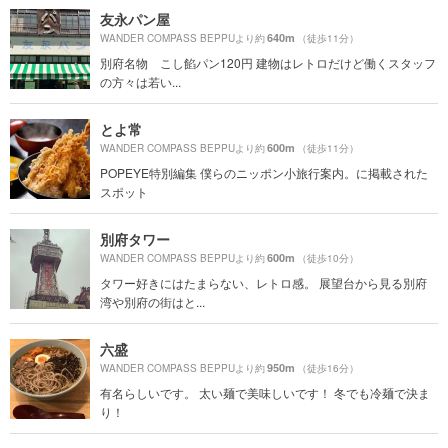
友永パン屋
640m
WANDER COMPASS BEPPUより約
（徒歩11分）
別府名物 こし餡パン120円 建物はレトロだけど働くスタッフ
の方々は若い...
とよ常
600m
WANDER COMPASS BEPPUより約
（徒歩11分）
POPEYE特別編集 僕らのニッポン小旅行案内。に掲載された
スポット
別府タワー
600m
WANDER COMPASS BEPPUより約
（徒歩10分）
タワー好きにはたまらない、レトロ感。 展望台から見る別府
湾や別府の街はと...
六盛
950m
WANDER COMPASS BEPPUより約
（徒歩16分）
有名らしいです。 太い麺で美味しいです！ 冬でも冷麺で決ま
り！