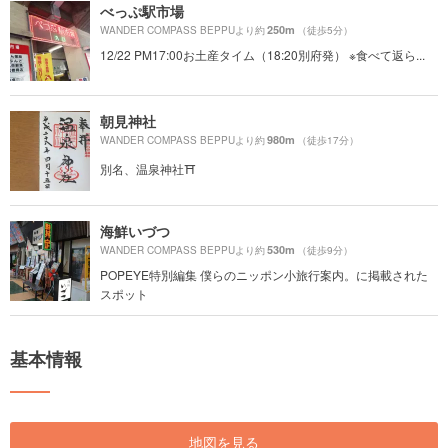
べっぷ駅市場
250m
WANDER COMPASS BEPPUより約
（徒歩5分）
12/22 PM17:00お土産タイム（18:20別府発） ※食べて返ら...
朝見神社
980m
WANDER COMPASS BEPPUより約
（徒歩17分）
別名、温泉神社⛩
海鮮いづつ
530m
WANDER COMPASS BEPPUより約
（徒歩9分）
POPEYE特別編集 僕らのニッポン小旅行案内。に掲載された
スポット
基本情報
地図を見る