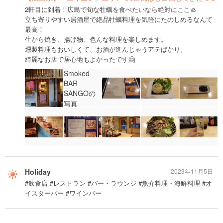
2軒目に到着！広島で旬な牡蠣を食べたいなら絶対にここ🦪
立ち寄りやすい居酒屋で絶品牡蠣料理を気軽にたのしめるなんて
最高！
生から焼き、揚げ物、色んな料理を楽しめます。
燻製料理もおいしくて、お酒が進んじゃうアテばかり。
綺麗なお店で居心地もよかったです🤗
Holiday
2023年11月5日
#飲食店 #レストラン #バー・ラウンジ #魚介料理・海鮮料理 #オ
イスターバー #ワインバー