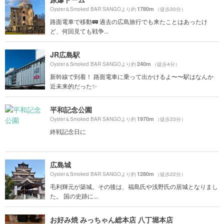
1780m
Oyster＆Smoked BAR SANGOより約
（徒歩30分）
路面電車で移動🚃 過去の広島旅行でも来たことはあったけ
ど、何回見ても戦争...
JR広島駅
240m
Oyster＆Smoked BAR SANGOより約
（徒歩4分）
新幹線で到着！ 路面電車に乗って出かけるよ〜〜駅はなんか
近未来的だった✨
平和記念公園
1970m
Oyster＆Smoked BAR SANGOより約
（徒歩33分）
終戦記念日に
広島城
1280m
Oyster＆Smoked BAR SANGOより約
（徒歩22分）
毛利輝元が築城。その後は、福島氏や浅野氏の居城となりまし
た。 国の史跡に...
お好み焼 みっちゃん総本店 八丁堀本店