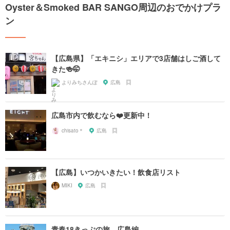
Oyster＆Smoked BAR SANGO周辺のおでかけプラ
ン
【広島県】「エキニシ」エリアで3店舗はしご酒して
きた🍻🤭
よりみちさんぽ
広島
広島市内で飲むなら❤️更新中！
chisato＊
広島
【広島】いつかいきたい！飲食店リスト
MIKI
広島
青春18きっぷの旅 広島編