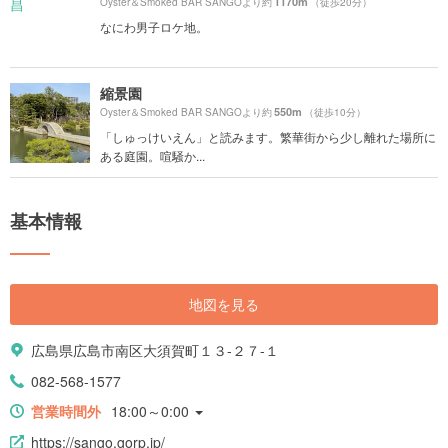
1170m
Oyster＆Smoked BAR SANGOより約
（徒歩20分）
なにわ男子ロケ地。
縮景園
550m
Oyster＆Smoked BAR SANGOより約
（徒歩10分）
「しゅっけいえん」と読みます。繁華街から少し離れた場所に
ある庭園。喧騒か...
基本情報
地図を見る
広島県広島市南区大須賀町１３-２７-１
082-568-1577
営業時間外
18:00～0:00
https://sango.gorp.jp/