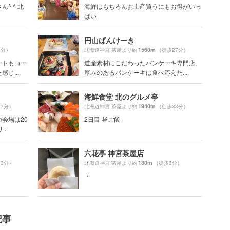
^ ^ 北
海鮮はもちろんお土産買うにもお得がいっ
ぱい
円山ぱんけーき
1560m
4分）
北海道神宮 茶屋より約
（徒歩27分）
ートもコー
道産素材にこだわったパンケーキ専門店。
じ...
厚みのあるパンケーキは食べ応えた...
海鮮食堂 北のグルメ亭
1940m
27分）
北海道神宮 茶屋より約
（徒歩33分）
会場は20
2日目 昼ご飯
..
六花亭 神宮茶屋店
130m
33分）
北海道神宮 茶屋より約
（徒歩3分）
・
記事