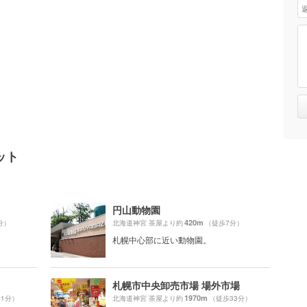
ット
円山動物園
420m
分）
北海道神宮 茶屋より約
（徒歩7分）
札幌中心部に近い動物園。
札幌市中央卸売市場 場外市場
1970m
21分）
北海道神宮 茶屋より約
（徒歩33分）