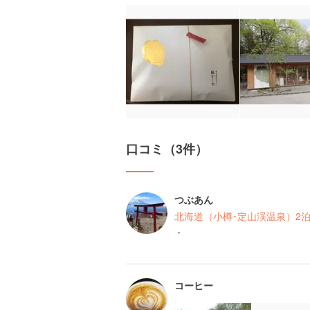
口コミ（3件）
つぶあん
北海道（小樽･定山渓温泉）2泊
・
コーヒー