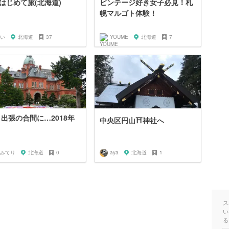
はじめて旅(北海道)
ビンテージ好き女子必見！札
幌マルゴト体験！
い
北海道
37
YOUME
北海道
7
 出張の合間に…2018年
中央区円山⛩神社へ
みてり
北海道
0
aya
北海道
1
ス
い
る