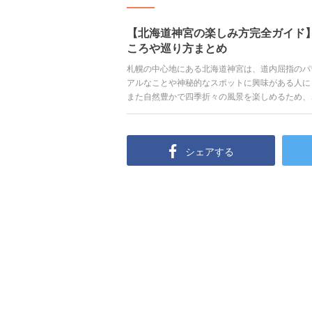
【北海道神宮の楽しみ方完全ガイド
ころや巡り方まとめ
札幌の中心地にある北海道神宮は、道内屈指のパ
アルなことや神秘的なスポットに興味がある人に
また自然豊かで四季折々の風景を楽しめるため、
はずです。この記事ではそんな北海道神宮の見ど
す。
シェアする