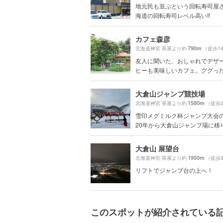
地元民も並ぶという回転寿司屋さん
海道の回転寿司レベル高い‼️
カフェ森彦
790m
北海道神宮 茶屋より約
（徒歩1
友人に聞いた、おしゃれでデザ
ヒーも美味しいカフェ。ググった感
大倉山ジャンプ競技場
1580m
北海道神宮 茶屋より約
（徒歩
雪印メグミルク杯ジャンプ大会の
20年から大倉山ジャンプ場に移り.
大倉山 展望台
1950m
北海道神宮 茶屋より約
（徒歩
リフトでジャンプ台の上へ！
このスポットが紹介されている