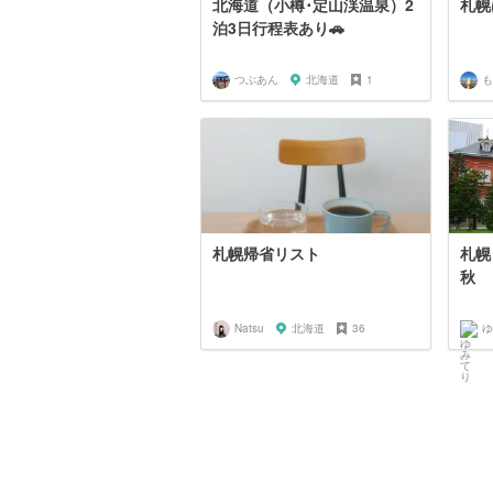
北海道（小樽･定山渓温泉）2
札幌
泊3日行程表あり🚗
つぶあん
北海道
1
も
札幌帰省リスト
札幌
秋
Natsu
北海道
36
ゆ