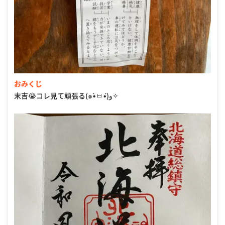
おみくじ
末吉😭コレ見て頑張る(๑•̀ㅂ•́)و✧