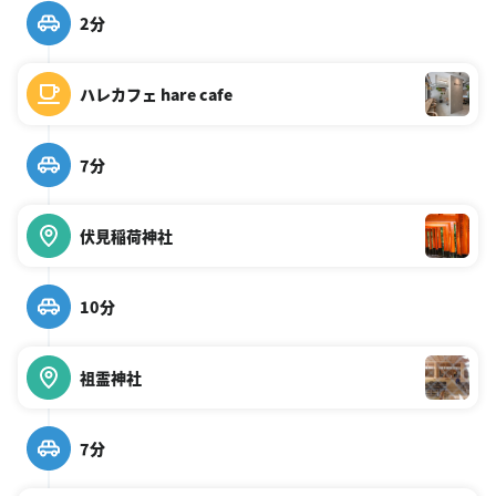
2分
ハレカフェ hare cafe
7分
伏見稲荷神社
10分
祖霊神社
7分