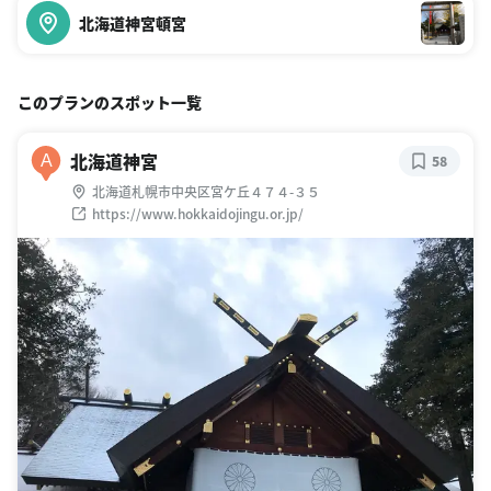
北海道神宮頓宮
このプランのスポット一覧
北海道神宮
A
58
北海道札幌市中央区宮ケ丘４７４-３５
https://www.hokkaidojingu.or.jp/