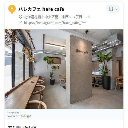
ハレカフェ hare cafe
B
6
北海道札幌市中央区南１条西２３丁目１-６
https://instagram.com/hare_cafe_?
utm_medium=copy_link
harecafe
G
oogle Places
落ち着いたお店