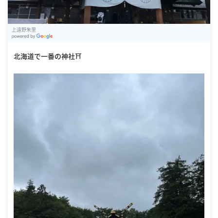
上遠野朱里
G
oogle Places
北海道で一番の神社⛩