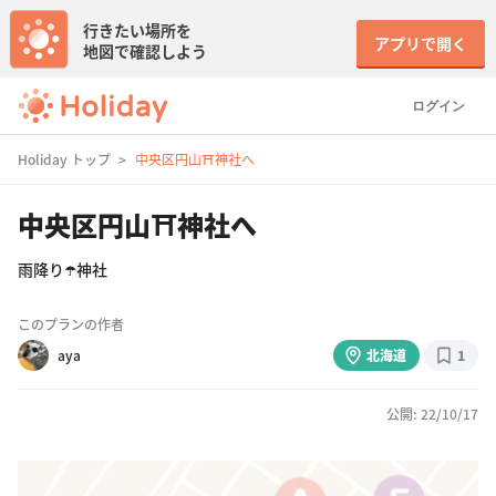
行きたい場所を
アプリで開く
地図で確認しよう
ログイン
Holiday トップ
中央区円山⛩神社へ
中央区円山⛩神社へ
雨降り☂️神社
このプランの作者
aya
北海道
1
公開: 22/10/17