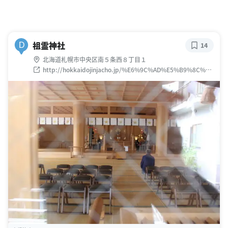
祖霊神社
D
14
北海道札幌市中央区南５条西８丁目１
http://hokkaidojinjacho.jp/%E6%9C%AD%E5%B9%8C%E7
%A5%96%E9%9C%8A%E7%A5%9E%E7%A4%BE/