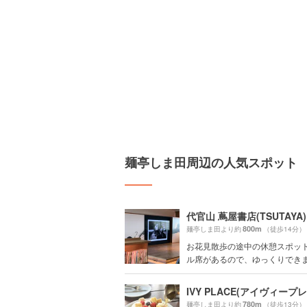
麺亭しま田周辺の人気スポット
代官山 蔦屋書店(TSUTAYA)
800m
麺亭しま田より約
（徒歩14分）
お花見散歩の途中の休憩スポッ
ル席があるので、ゆっくりでき
IVY PLACE(アイヴィープ
780m
麺亭しま田より約
（徒歩13分）