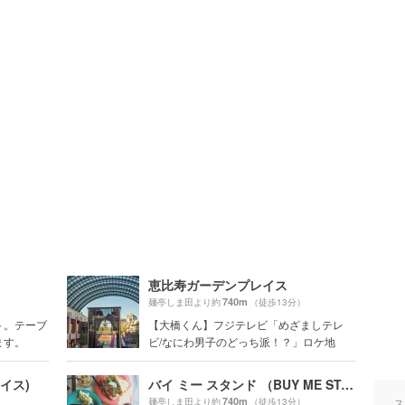
恵比寿ガーデンプレイス
740m
麺亭しま田より約
（徒歩13分）
ト。テーブ
【大橋くん】フジテレビ「めざましテレ
ます。
ビ/なにわ男子のどっち派！？」ロケ地
レイス)
バイ ミー スタンド （BUY ME STAND）
740m
麺亭しま田より約
（徒歩13分）
ス