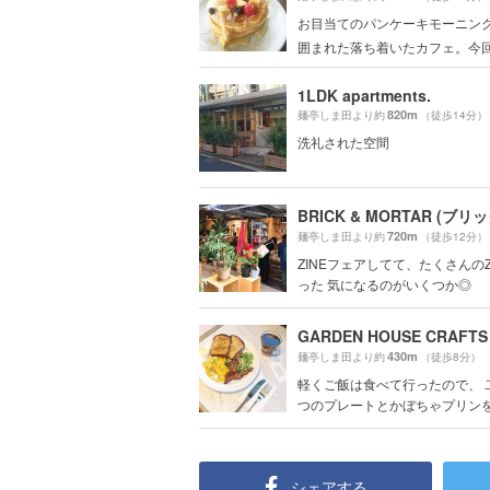
お目当てのパンケーキモーニング
囲まれた落ち着いたカフェ。今回は
1LDK apartments.
820m
麺亭しま田より約
（徒歩14分）
洗礼された空間
720m
麺亭しま田より約
（徒歩12分）
ZINEフェアしてて、たくさんのZ
った 気になるのがいくつか◎
430m
麺亭しま田より約
（徒歩8分）
軽くご飯は食べて行ったので、 
つのプレートとかぼちゃプリンを注
シェアする