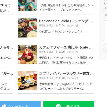
い
 緑に
【9巻50話登場】 休日は行列覚悟のサンド
る
イッチ屋さん。 ブレックファー...
テ...
Hacienda del cielo (アシエンダ デル シエロ)
610m
麺亭しま田より約
（徒歩11分）
＠代官山 メキシカン〜さいこう！
BRICK & MORTAR (ブリック＆モルタル) 中目黒本店
カフェ アクイーユ 恵比寿（cafe accueil）
220m
麺亭しま田より約
（徒歩4分）
INEがあ
予約取れにくかったものの、全員満足でき
た内容。 母には駅からちょっと遠か...
GARDEN HOUSE CRAFTS（ガーデンハウス クラフツ）
スプリングバレーブルワリー東京 （SPRING VALLEY BREWERY TOKYO）
410m
麺亭しま田より約
（徒歩7分）
二人で一
恵比寿駅西口より徒歩10分。8時OPENの
文...
ログロート内にあるブルワリーで...
ツイートする
LINEで送る