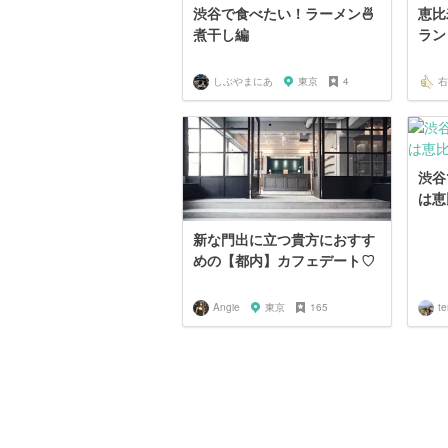
渋谷で食べたい！ラーメン🍜
恵比
煮干し編
ラン
しぶやまにあ
東京
4
右
渋谷
は恵
新な門出に立つ貴方におすす
めの【都内】カフェデート♡
Angie
東京
165
te