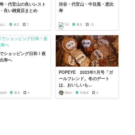
寿・代官山の良いレスト
渋谷・代官山・中目黒・恵比
・良い雑貨店まとめ
寿
ねじ
東京
7
Yui
東京
12
でショッピング日和！夜
比寿へ
POPEYE 2023年1月号「ガ
ールフレンド。冬のデート
は、おいしいも...
riyaki
東京
4
Ikkun
北海道
3