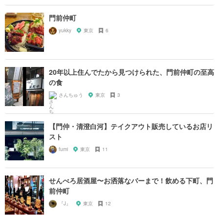
門前仲町
yukky
東京
6
20年以上住んでたから見つけられた、門前仲町の至高
の食
さんちゅう
東京
3
【門仲・清澄白河】テイクアウト販売しているお店リ
スト
fumi
東京
11
せんべろ居酒屋〜お洒落なバーまで！飲める下町、門
前仲町
『J』
東京
12