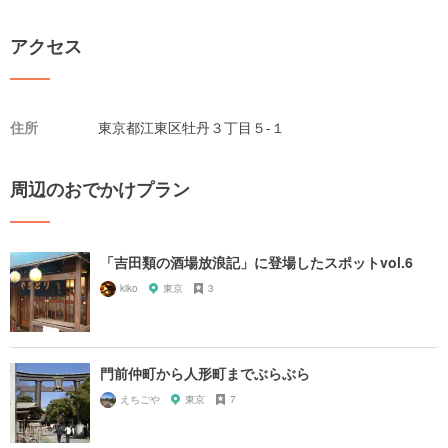
アクセス
住所
東京都江東区牡丹３丁目５-１
周辺のおでかけプラン
「吉田類の酒場放浪記」に登場したスポットvol.6
kiko
東京
3
門前仲町から人形町までぶらぶら
えちごや
東京
7