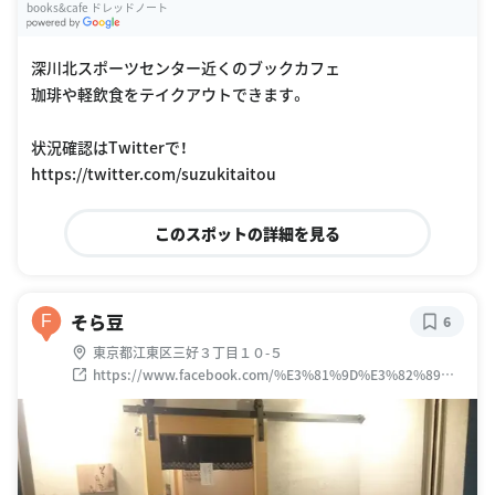
books&cafe ドレッドノート
G
oogle Places
深川北スポーツセンター近くのブックカフェ
珈琲や軽飲食をテイクアウトできます。
状況確認はTwitterで！
https://twitter.com/suzukitaitou
このスポットの詳細を見る
そら豆
F
6
東京都江東区三好３丁目１０-５
https://www.facebook.com/%E3%81%9D%E3%82%89%E
8%B1%86-287552741723785/