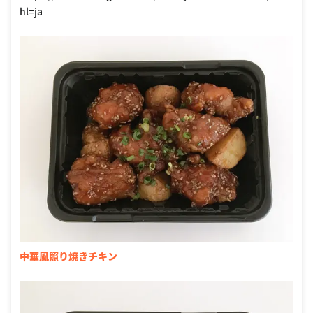
hl=ja
中華風照り焼きチキン