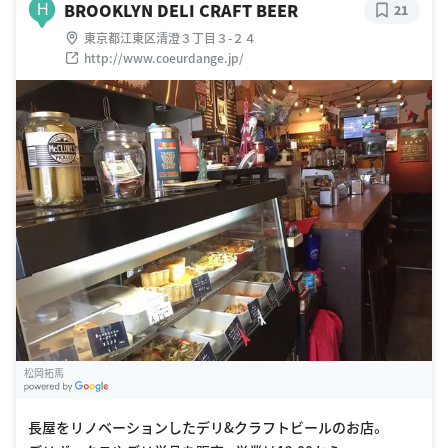
BROOKLYN DELI CRAFT BEER
H
21
東京都江東区清澄３丁目３-２４
http://www.coeurdange.jp/
松岡拓馬
G
oogle Places
長屋をリノベーションしたデリ&クラフトビールのお店。