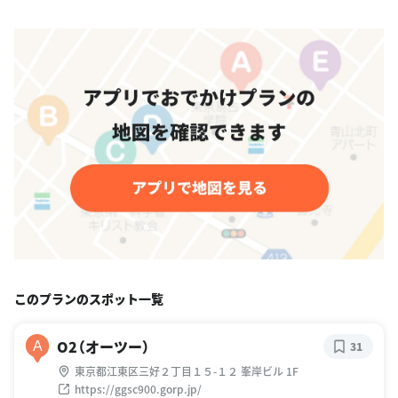
このプランのスポット一覧
O2（オーツー）
A
31
東京都江東区三好２丁目１５-１２ 峯岸ビル 1F
https://ggsc900.gorp.jp/