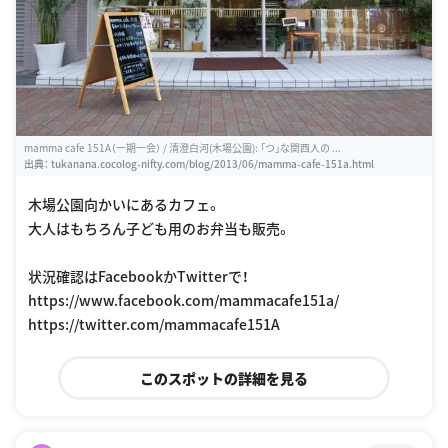
mamma cafe 151A（一期一会） / 清澄白河(木場公園): 「つ」な関西人の ...
出典：
tukanana.cocolog-nifty.com/blog/2013/06/mamma-cafe-151a.html
木場公園向かいにあるカフェ。
大人はもちろん子ども用のお弁当も販売。
状況確認はFacebookかTwitterで！
https://www.facebook.com/mammacafe151a/
https://twitter.com/mammacafe151A
このスポットの詳細を見る