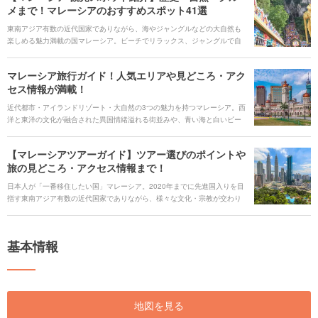
メまで！マレーシアのおすすめスポット41選
東南アジア有数の近代国家でありながら、海やジャングルなどの大自然も
楽しめる魅力満載の国マレーシア。ビーチでリラックス、ジャングルで自
然を満喫することもでき、東洋と西洋の文化が混ざり合い異国情緒あふれ
た街を歩くだけで旅情が掻き立てられる国です。 そんな魅力たっぷりのマ
マレーシア旅行ガイド！人気エリアや見どころ・アク
レーシアの定番から穴場観光スポットまで、41ヵ所を紹介します。歴史や
セス情報が満載！
文化、自然を満喫、ショッピングやグルメを楽しみたいなど、カテゴリ別
にスポットを選出しました。これからマレーシア旅行を予定している人
近代都市・アイランドリゾート・大自然の3つの魅力を持つマレーシア。西
は、ぜひ参考にして頂けたらと思います。
洋と東洋の文化が融合された異国情緒溢れる街並みや、青い海と白いビー
チなど、インスタ映えスポット満載。またショッピングやグルメ天国とし
て、世界中からの観光客を惹きつけ、近年マレーシアは東南アジア有数の
【マレーシアツアーガイド】ツアー選びのポイントや
観光地となりました。 そこで今回の記事では、マレーシアの定番スポット
旅の見どころ・アクセス情報まで！
から穴場スポットまで37ヵ所紹介していきます。そのほかにも、グルメや
ホテル、空港情報まで、マレーシア旅行にお役立ち情報がたくさん。この
日本人が「一番移住したい国」マレーシア。2020年までに先進国入りを目
記事を読んで、魅力満載のマレーシアをもっともっと楽しみましょう！
指す東南アジア有数の近代国家でありながら、様々な文化・宗教が交わり
異国情緒あふれる街、また世界中の冒険家達がこぞって訪れるジャングル
や海などの大自然もある、魅力あふれる国です。刺激を求めるなら都市部
でショッピングとグルメを堪能、リラックスしたいなら白いビーチと青い
基本情報
海が広がるアイランドリゾート、アドベンチャーを求めるなら熱帯ジャン
グルへも行けたりと、色々な楽しみ方を選べます。今回は、そんなマレー
シアの見どころや定番スポットから始まり、ツアー選びのポイントまでた
っぷりとご紹介します！
地図を見る