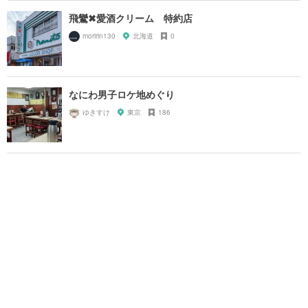
飛鸞✖愛酒クリーム 特約店
moririn130
北海道
0
なにわ男子ロケ地めぐり
ゆきすけ
東京
186