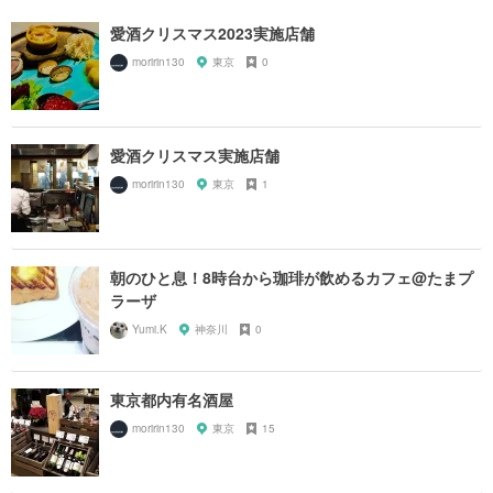
愛酒クリスマス2023実施店舗
moririn130
東京
0
愛酒クリスマス実施店舗
moririn130
東京
1
朝のひと息！8時台から珈琲が飲めるカフェ@たまプ
ラーザ
Yumi.K
神奈川
0
東京都内有名酒屋
moririn130
東京
15