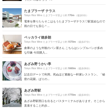
たまプラーザ テラス
170m
Tokyo Rice Wine たまプラーザ店より約
（徒歩3分）
電車を降りたらそこはもうたまプラーザテラス♡駅直結なので
雨の日でも安心＾...
ベッカライ徳多朗
1570m
Tokyo Rice Wine たまプラーザ店より約
（徒歩27分）
倉庫のような外観のパン屋さん こちらはシンプルパンが多め
な印象 今回購入...
あざみ野うかい亭
1660m
Tokyo Rice Wine たまプラーザ店より約
（徒歩28分）
記念日デートで利用。死ぬほど素敵な一軒家レストラン。「秘
密の花園」ばりの...
あざみ野駅
1770m
Tokyo Rice Wine たまプラーザ店より約
（徒歩30分）
あざみ野駅西口を出るとバスターミナルがあります。そこから
直進すること約歩...