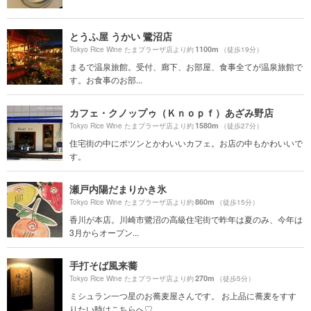
とうふ屋 うかい 鷺沼店
1100m
Tokyo Rice Wine たまプラーザ店より約
（徒歩19分）
まるで温泉旅館。受付、廊下、お部屋、食事全てが温泉旅館で
す。お食事のお部...
カフェ・クノップゥ（Ｋｎｏｐｆ）あざみ野店
1580m
Tokyo Rice Wine たまプラーザ店より約
（徒歩27分）
住宅街の中にポツンとかわいいカフェ。お店の中もかわいいで
す。
瀬戸内陽だまりかき氷
860m
Tokyo Rice Wine たまプラーザ店より約
（徒歩15分）
香川が本店。川崎市鷺沼の高級住宅街で昨年は夏のみ、今年は
3月からオープン...
手打そば風来蕎
270m
Tokyo Rice Wine たまプラーザ店より約
（徒歩5分）
ミシュラン一つ星のお蕎麦屋さんです。 お上品に蕎麦をすす
りたい時はこちらへ♡