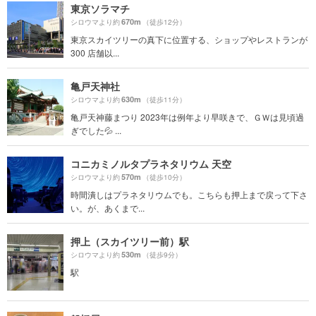
東京ソラマチ
670m
シロウマより約
（徒歩12分）
東京スカイツリーの真下に位置する、ショップやレストランが
300 店舗以...
亀戸天神社
630m
シロウマより約
（徒歩11分）
亀戸天神藤まつり 2023年は例年より早咲きで、ＧＷは見頃過
ぎでした💦 ...
コニカミノルタプラネタリウム 天空
570m
シロウマより約
（徒歩10分）
時間潰しはプラネタリウムでも。こちらも押上まで戻って下さ
い。が、あくまで...
押上（スカイツリー前）駅
530m
シロウマより約
（徒歩9分）
駅