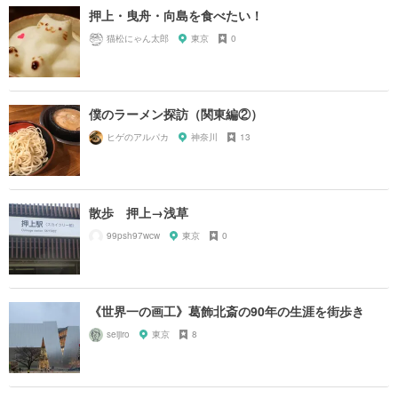
押上・曳舟・向島を食べたい！
猫松にゃん太郎
東京
0
僕のラーメン探訪（関東編②）
ヒゲのアルパカ
神奈川
13
散歩 押上→浅草
99psh97wcw
東京
0
《世界一の画工》葛飾北斎の90年の生涯を街歩き
seijiro
東京
8