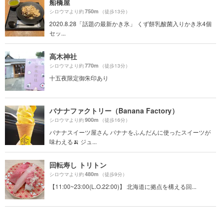
船橋屋
750m
シロウマより約
（徒歩13分）
2020.8.28「話題の最新かき氷」 くず餅乳酸菌入りかき氷4個
セッ...
高木神社
770m
シロウマより約
（徒歩13分）
十五夜限定御朱印あり
バナナファクトリー（Banana Factory）
900m
シロウマより約
（徒歩16分）
バナナスイーツ屋さん バナナをふんだんに使ったスイーツが
味わえる🍌 ジュ...
回転寿し トリトン
480m
シロウマより約
（徒歩9分）
【11:00~23:00(L.O.22:00)】 北海道に拠点を構える回...