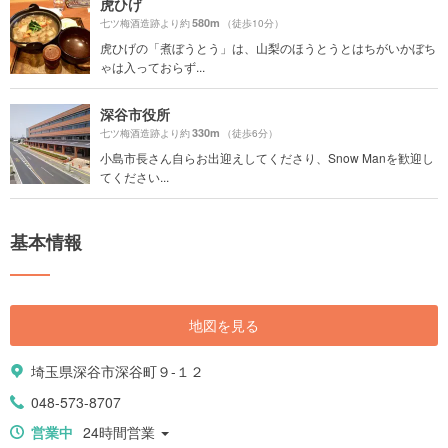
虎ひげ
580m
七ツ梅酒造跡より約
（徒歩10分）
虎ひげの「煮ぼうとう」は、山梨のほうとうとはちがいかぼち
ゃは入っておらず...
深谷市役所
330m
七ツ梅酒造跡より約
（徒歩6分）
小島市長さん自らお出迎えしてくださり、Snow Manを歓迎し
てください...
基本情報
地図を見る
埼玉県深谷市深谷町９-１２
048-573-8707
営業中
24時間営業