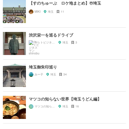
【すのちゅーぶ ロケ地まとめ】☃️埼玉
MIKI
埼玉
11
渋沢栄一を巡るドライブ
ネットビジネスマン shinobu
埼玉
3
埼玉御朱印巡り
みー子
埼玉
34
マツコの知らない世界【埼玉うどん編】
マツコの知らない世界マニア
埼玉
16