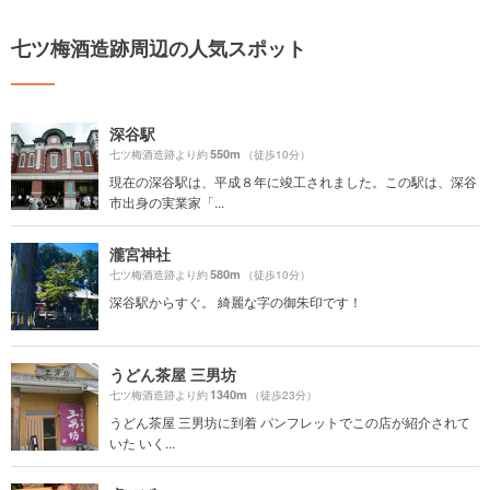
七ツ梅酒造跡周辺の人気スポット
深谷駅
550m
七ツ梅酒造跡より約
（徒歩10分）
現在の深谷駅は、平成８年に竣工されました。この駅は、深谷
市出身の実業家「...
瀧宮神社
580m
七ツ梅酒造跡より約
（徒歩10分）
深谷駅からすぐ。 綺麗な字の御朱印です！
うどん茶屋 三男坊
1340m
七ツ梅酒造跡より約
（徒歩23分）
うどん茶屋 三男坊に到着 パンフレットでこの店が紹介されて
いた いく...