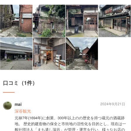
口コミ（1件）
mai
2024年9月21日
深谷観光
元禄7年(1694年)に創業、300年以上のの歴史を持つ蔵元の酒蔵跡
地。 歴史的建造物の保全と市街地の活性化を目的とし、現在は一
般社団法人「まち遺し深谷」が管理・運営を行い、様々なお店の