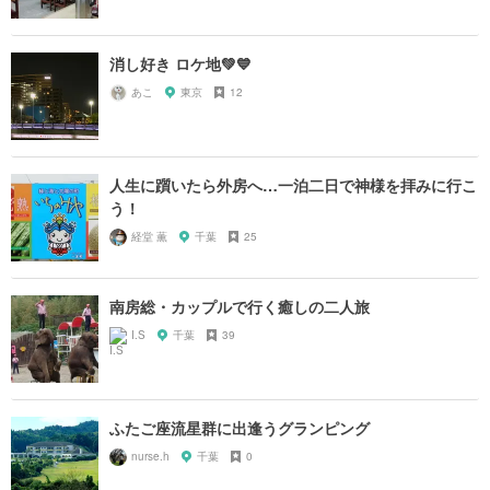
消し好き ロケ地💚💙
あこ
東京
12
人生に躓いたら外房へ…一泊二日で神様を拝みに行こ
う！
経堂 薫
千葉
25
南房総・カップルで行く癒しの二人旅
I.S
千葉
39
ふたご座流星群に出逢うグランピング
nurse.h
千葉
0