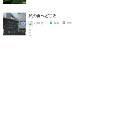
私の食べどころ
小柳 恵一
福岡
128