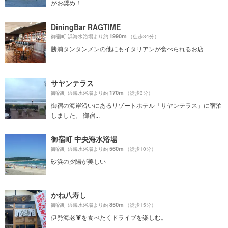
がお奨め！
DiningBar RAGTIME
1990m
御宿町 浜海水浴場より約
（徒歩34分）
勝浦タンタンメンの他にもイタリアンが食べられるお店
サヤンテラス
170m
御宿町 浜海水浴場より約
（徒歩3分）
御宿の海岸沿いにあるリゾートホテル「サヤンテラス」に宿泊
しました。 御宿...
御宿町 中央海水浴場
560m
御宿町 浜海水浴場より約
（徒歩10分）
砂浜の夕陽が美しい
かね八寿し
850m
御宿町 浜海水浴場より約
（徒歩15分）
伊勢海老🦞を食べたくドライブを楽しむ。