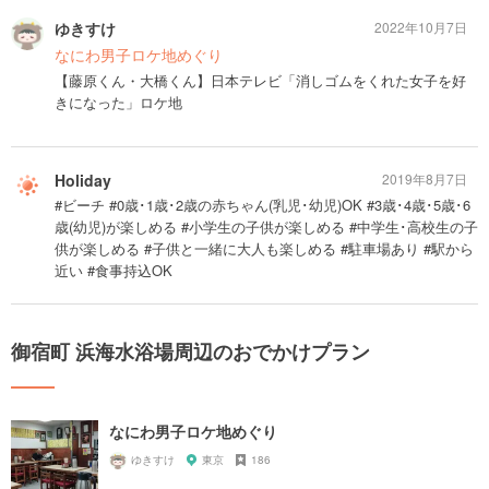
ゆきすけ
2022年10月7日
なにわ男子ロケ地めぐり
【藤原くん・大橋くん】日本テレビ「消しゴムをくれた女子を好
きになった」ロケ地
Holiday
2019年8月7日
#ビーチ #0歳･1歳･2歳の赤ちゃん(乳児･幼児)OK #3歳･4歳･5歳･6
歳(幼児)が楽しめる #小学生の子供が楽しめる #中学生･高校生の子
供が楽しめる #子供と一緒に大人も楽しめる #駐車場あり #駅から
近い #食事持込OK
御宿町 浜海水浴場周辺のおでかけプラン
なにわ男子ロケ地めぐり
ゆきすけ
東京
186