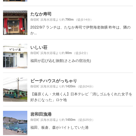
たなか寿司
790m
御宿町 浜海水浴場より約
（徒歩14分）
2022/9/7 ランチは、たなか寿司で伊勢海老御膳 昨年は、隣の
か...
いしい荘
90m
御宿町 浜海水浴場より約
（徒歩2分）
福田が忍び込む旅館(さとみの宿泊先)
ビーチハウスがっちゃり
1420m
御宿町 浜海水浴場より約
（徒歩24分）
【藤原くん・大橋くん】日本テレビ「消しゴムをくれた女子を
好きになった」ロケ地
岩和田漁港
1450m
御宿町 浜海水浴場より約
（徒歩25分）
福田、板倉、森がバイトしていた港