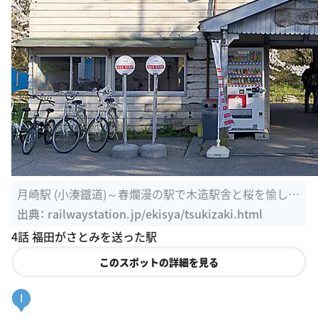
月崎駅 (小湊鐵道)～春爛漫の駅で木造駅舎と桜を愉し
む…～
出典：
railwaystation.jp/ekisya/tsukizaki.html
4話 福田がさとみを送った駅
このスポットの詳細を見る
I
拓殖大学 八王子国際キャンパス