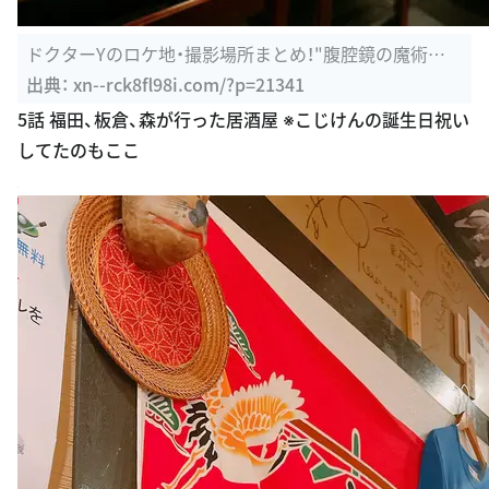
ドクターYのロケ地・撮影場所まとめ！"腹腔鏡の魔術
師"が主人公の ...
出典：
xn--rck8fl98i.com/?p=21341
5話 福田、板倉、森が行った居酒屋 ※こじけんの誕生日祝い
してたのもここ