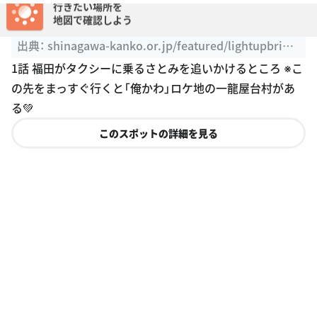
しながわの水辺を彩るライトアップ | しながわ観光協会
出典：
shinagawa-kanko.or.jp/featured/lightupbride
s
1話 福田がタクシーに乗るさとみを追いかけるところ ※こ
の先をまっすぐ行くと「俺かわ」ロケ地の一龍屋台村があ
る💚
このスポットの詳細を見る