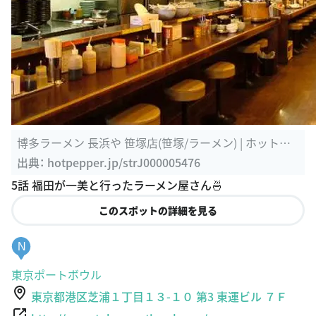
このスポットの詳細を見る
M
博多ラーメン長浜や 笹塚店（総本店)
東京都渋谷区笹塚１丁目５８-７
http://www.tonkotsukun.com/
18