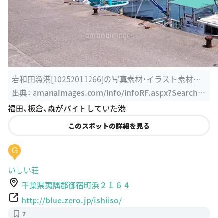
岩和田漁港[10252011266]の写真素材・イラスト素材｜
アマナイメージズ
出典：
amanaimages.com/info/infoRF.aspx?SearchK
ey=10252011266
福田、板倉、森がバイトしていた港
このスポットの詳細を見る
G
いしい荘
千葉県夷隅郡御宿町浜２１６４
http://blue.zero.jp/ishiiso/
7