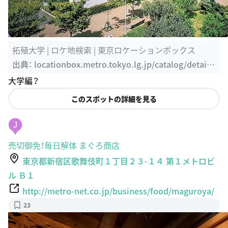
拓殖大学 | ロケ地検索 | 東京ロケーションボックス
出典：
locationbox.metro.tokyo.lg.jp/catalog/detail.
html?pdid=1111
大学編？
このスポットの詳細を見る
J
売切御免！毎日解体 まぐろ商店
東京都新宿区歌舞伎町１丁目２３-１４ 第１メトロビ
ル Ｂ１
http://metro-net.co.jp/business/food/maguroya/
23