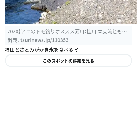
2020】アユのトモ釣りオススメ河川：桂川 本支流ともに
好場所あり ...
出典：
tsurinews.jp/110353
福田とさとみがかき氷を食べる🍧
このスポットの詳細を見る