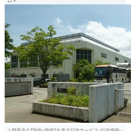
上野原市の【特色・特徴】を表す行政サービス・行政情報｜
生活ガイド.com
出典：
seikatsu-guide.com/info/19/19212/2