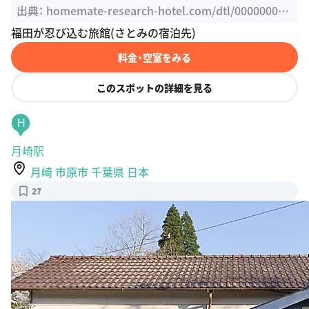
00000153771
福田が忍び込む旅館(さとみの宿泊先)
料金・空室をみる
このスポットの詳細を見る
H
月崎駅
月崎 市原市 千葉県 日本
27