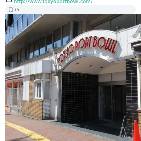
博多ラーメン 長浜や 笹塚店(笹塚/ラーメン) | ホットペ
ッパーグルメ
出典：
hotpepper.jp/strJ000005476
5話 福田が一美と行ったラーメン屋さん🍜