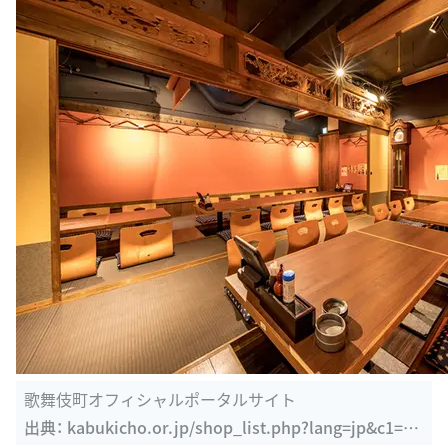
歌舞伎町オフィシャルポータルサイト
出典：
kabukicho.or.jp/shop_list.php?lang=jp&c1=1&
c2=3
5話 福田&板倉がゼミ飲みで行った居酒屋