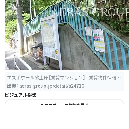
東京ポートボウル クチコミ・アクセス・営業時間｜三田・
田町・芝浦 ...
出典：
4travel.jp/dm_shisetsu/11355857
5話 福田がさとみを追いかけるボウリング場🎳
このスポットの詳細を見る
O
千代田区立五番町児童遊園
東京都千代田区五番町１２
28