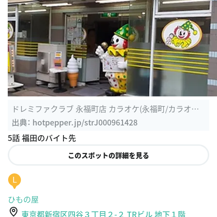
ドレミファクラブ 永福町店 カラオケ(永福町/カラオケ・
パーティ ...
出典：
hotpepper.jp/strJ000961428
5話 福田のバイト先
このスポットの詳細を見る
L
ひもの屋
東京都新宿区四谷３丁目２-２ TRビル 地下１階
https://g859529.gorp.jp/