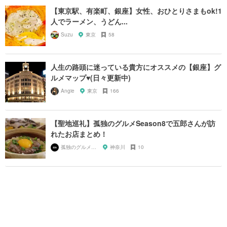
【東京駅、有楽町、銀座】女性、おひとりさまもok!1
人でラーメン、うどん...
Suzu
東京
58
人生の路頭に迷っている貴方にオススメの【銀座】グ
ルメマップ♥︎(日々更新中)
Angie
東京
166
【聖地巡礼】孤独のグルメSeason8で五郎さんが訪
れたお店まとめ！
孤独のグルメ大好き芸人
神奈川
10