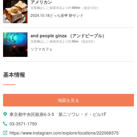
アメリカン
690m
支那麺はしご 銀座本店より約
（徒歩12分）
2024.10.18どっち派💙 卵サンド
and people ginza （アンドピープル）
80m
支那麺はしご 銀座本店より約
（徒歩2分）
ソファカフェ
基本情報
地図を見る
東京都中央区銀座6-3-5 第二ソワレ・ド・ビル1F
03-3571-1750
https://www.instagram.com/explore/locations/222068375