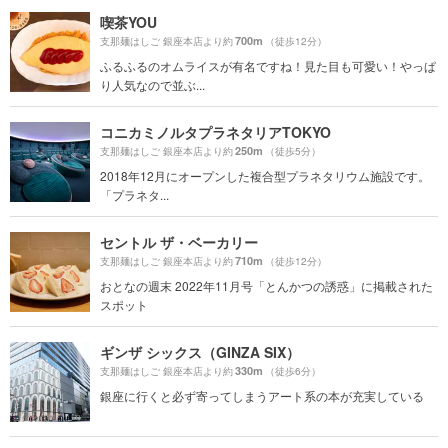
喫茶YOU
700m
支那麺はしご 銀座本店より約
（徒歩12分）
ふるふるのオムライスが有名ですね！見た目も可愛い！やっぱ
り人気なので並ぶ...
コニカミノルタプラネタリアTOKYO
250m
支那麺はしご 銀座本店より約
（徒歩5分）
2018年12月にオープンした複合型プラネタリウム施設です。
「プラネタ...
セントル ザ・ベーカリー
710m
支那麺はしご 銀座本店より約
（徒歩12分）
おとなの週末 2022年11月号「とんかつの誘惑」に掲載された
スポット
ギンザ シックス（GINZA SIX）
330m
支那麺はしご 銀座本店より約
（徒歩6分）
銀座に行くと必ず寄ってしまうアート系の本が充実している