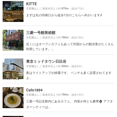
KITTE
970m
支那麺はしご 銀座本店より約
（徒歩17分）
まずは丸の内南口から徒歩1分のこちらへ向かいます♪
三菱一号館美術館
780m
支那麺はしご 銀座本店より約
（徒歩13分）
近くにはオープンカフェもあって外国からの観光客がたくさん
利用しています。...
東京ミッドタウン日比谷
300m
支那麺はしご 銀座本店より約
（徒歩5分）
夜はライトアップが綺麗です。 ベンチも多く設置されてます
よ。
Cafe1894
790m
支那麺はしご 銀座本店より約
（徒歩14分）
三菱一号記念館内にあるカフェ。 内装が何とも豪華🏠 アフタ
ヌーンティーは...