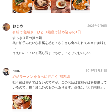
おまめ
2025年9月6日
有給で息継ぎ ひとり銀座で詰め込みの1日
すっきり系の担々麺
奥に柚子みたいな柑橘を感じてさらさら食べられて本当に美味し
い
うえにのっている蒸し鶏までもがしっとりでおいしい
nao.
2016年2月21日
絶品ラーメンを食べに行こう-都内編-
担々麺は好きではないのですが、このお店は支那そばを提供して
いるので、担々麺以外のものもあります。画像は『太肉涼麵』。