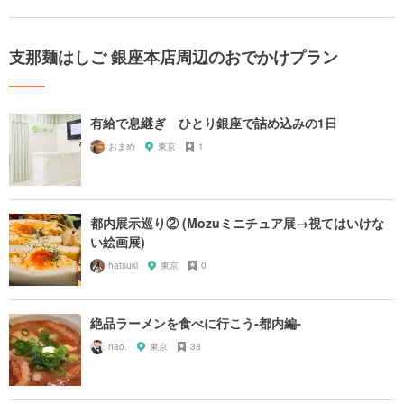
支那麺はしご 銀座本店周辺のおでかけプラン
有給で息継ぎ ひとり銀座で詰め込みの1日
おまめ
東京
1
都内展示巡り② (Mozuミニチュア展→視てはいけな
い絵画展)
hatsuki
東京
0
絶品ラーメンを食べに行こう-都内編-
nao.
東京
38