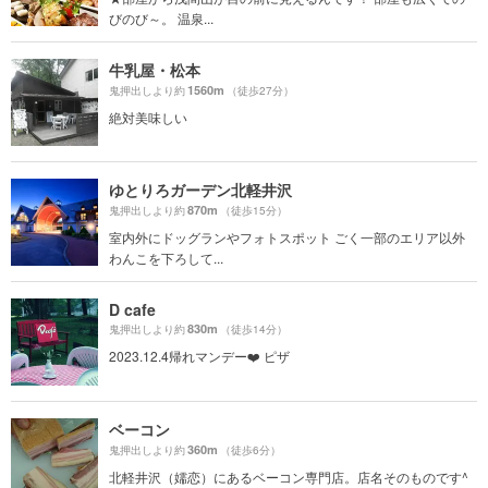
びのび～。 温泉...
牛乳屋・松本
1560m
鬼押出しより約
（徒歩27分）
絶対美味しい
ゆとりろガーデン北軽井沢
870m
鬼押出しより約
（徒歩15分）
室内外にドッグランやフォトスポット ごく一部のエリア以外
わんこを下ろして...
D cafe
830m
鬼押出しより約
（徒歩14分）
2023.12.4帰れマンデー❤️ ピザ
ベーコン
360m
鬼押出しより約
（徒歩6分）
北軽井沢（嬬恋）にあるベーコン専門店。店名そのものです^