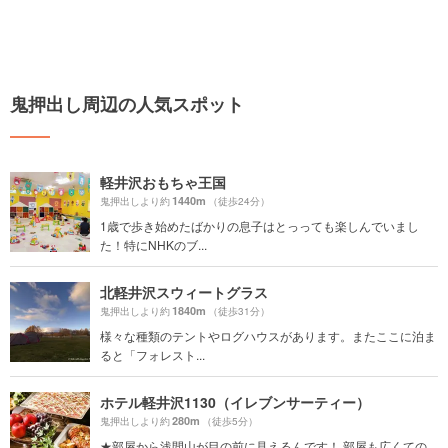
鬼押出し周辺の人気スポット
軽井沢おもちゃ王国
1440m
鬼押出しより約
（徒歩24分）
1歳で歩き始めたばかりの息子はとっっても楽しんでいまし
た！特にNHKのブ...
北軽井沢スウィートグラス
1840m
鬼押出しより約
（徒歩31分）
様々な種類のテントやログハウスがあります。またここに泊ま
ると「フォレスト...
ホテル軽井沢1130（イレブンサーティー）
280m
鬼押出しより約
（徒歩5分）
★部屋から浅間山が目の前に見えるんです！ 部屋も広くての