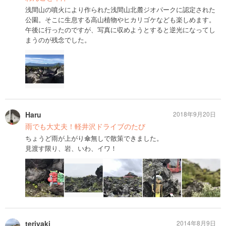
浅間山の噴火により作られた浅間山北麓ジオパークに認定された
公園。そこに生息する高山植物やヒカリゴケなども楽しめます。
午後に行ったのですが、写真に収めようとすると逆光になってし
まうのが残念でした。
Haru
2018年9月20日
雨でも大丈夫！軽井沢ドライブのたび
ちょうど雨が上がり傘無しで散策できました。
見渡す限り、岩、いわ、イワ！
teriyaki
2014年8月9日