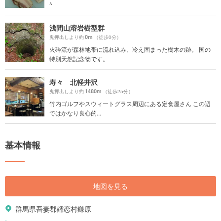
^
浅間山溶岩樹型群
0m
鬼押出しより約
（徒歩0分）
火砕流が森林地帯に流れ込み、冷え固まった樹木の跡。 国の
特別天然記念物です。
寿々 北軽井沢
1480m
鬼押出しより約
（徒歩25分）
竹内ゴルフやスウィートグラス周辺にある定食屋さん この辺
ではかなり良心的...
基本情報
地図を見る
群馬県吾妻郡嬬恋村鎌原