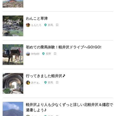
わんこと草津
ももたろ
群馬
初めての乗馬体験！軽井沢ドライブへGO!GO!
teriyaki
長野
行ってきました軽井沢🎵
あやぁ。
群馬
軽井沢より人も少なくずっと涼しい北軽井沢＆嬬恋で
避暑しよう♪