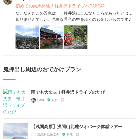
初めての乗馬体験！軽井沢ドライブへGO!GO!
な、なんだこの景色はー！軽井沢にこんなところがあったとは…
知りませんでした。見事な景色の中を歩くのも楽しいものです♪
鬼押出し周辺のおでかけプラン
雨でも大丈夫！軽井沢ドライブのたび
Haru
長野
【浅間高原】浅間山北麓ジオパーク体感ツアー
嬬恋村観光協会
群馬