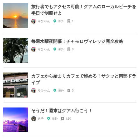
旅行者でもアクセス可能！グアムのローカルビーチを
半日で制覇せよ
りひゃん
海外
1
毎週水曜夜開催！チャモロヴィレッジ完全攻略
りひゃん
海外
0
カフェから始まりカフェで締める！サクッと南部ドラ
イブ
りひゃん
海外
0
そうだ！週末はグアム行こう！
旅子
海外
120