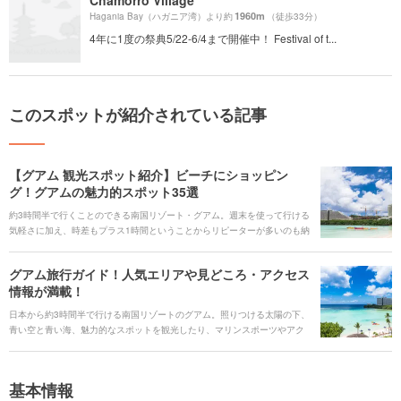
1960m
Hagania Bay（ハガニア湾）より約
（徒歩33分）
4年に1度の祭典5/22-6/4まで開催中！ Festival of t...
このスポットが紹介されている記事
【グアム 観光スポット紹介】ビーチにショッピン
グ！グアムの魅力的スポット35選
約3時間半で行くことのできる南国リゾート・グアム。週末を使って行ける
気軽さに加え、時差もプラス1時間ということからリピーターが多いのも納
得です。 ビーチやウォーターパークをはじめ、常夏を満喫できるのはもち
ろん、ロマンティックな「映える」フォトジェニックスポット、意外に知
グアム旅行ガイド！人気エリアや見どころ・アクセス
られていない穴場スポットまでグアムの魅力的スポット35選をご紹介しま
情報が満載！
す。
日本から約3時間半で行ける南国リゾートのグアム。照りつける太陽の下、
青い空と青い海、魅力的なスポットを観光したり、マリンスポーツやアク
ティビティで満喫できます。 美しいサンセットや離島の雰囲気は、日頃の
喧騒を忘れられるリフレッシュにもってこい。買い物好きならショッピン
グモールで自分へのお土産探し、ボリューム満点のアメリカングルメに舌
基本情報
鼓もいいですね。初めての人も、リピーターも楽しめる盛りだくさんの魅