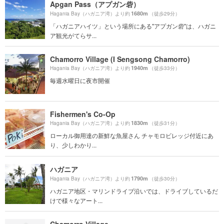
Apgan Pass（アプガン砦）
1680m
Hagania Bay（ハガニア湾）より約
（徒歩29分）
「ハガニアハイツ」という場所にある"アプガン砦"は、ハガニ
ア観光がてらサ...
Chamorro Village (I Sengsong Chamorro)
1940m
Hagania Bay（ハガニア湾）より約
（徒歩33分）
毎週水曜日に夜市開催
Fishermen's Co-Op
1830m
Hagania Bay（ハガニア湾）より約
（徒歩31分）
ローカル御用達の新鮮な魚屋さん チャモロビレッジ付近にあ
り、少しわかり...
ハガニア
1790m
Hagania Bay（ハガニア湾）より約
（徒歩30分）
ハガニア地区・マリンドライブ沿いでは、ドライブしているだ
けで様々なアート...
Chamorro Village