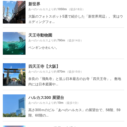
新世界
1050m
あべのハルカスより約
（徒歩18分）
大阪のフォトスポット5選で紹介した「新世界周辺」。 実はウ
エディングフォ...
天王寺動物園
790m
あべのハルカスより約
（徒歩14分）
ペンギンかわいい。
四天王寺【大阪】
870m
あべのハルカスより約
（徒歩15分）
奈良の「飛鳥寺」と並ぶ日本最古のお寺「四天王寺」。 敷地
内には日本庭園や...
ハルカス300 展望台
10m
あべのハルカスより約
（徒歩1分）
高さ300ｍのビル「あべのハルカス」の展望台で、58階、59
階、60階の...