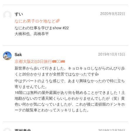
すい
2020年9月22日
なにわ男子ロケ地など🌈
なにわの仕事を学びまshow #22
大橋和也、高橋恭平
Sak
2019年10月13日
京都大阪2泊3日旅行🚃🚶‍♀️🚌
新世界から歩いて行きました。キョロキョロしながらのんびり歩
くと20分かかりますが全然苦ではなかったです👍
中はデパートのような感じで、あまり興味なかったので特に立ち
寄りませんでした。
16階には無料の屋外庭園があり街を眺めることができました！土
地勘がないので通天閣くらいしかわかりませんでしたが（笑）黄
色い何かが気になっていましたが、これが後に道頓堀のドンキホ
ーテの観覧車とわかってスッキリしました。
西村孝史
2019年12月29日