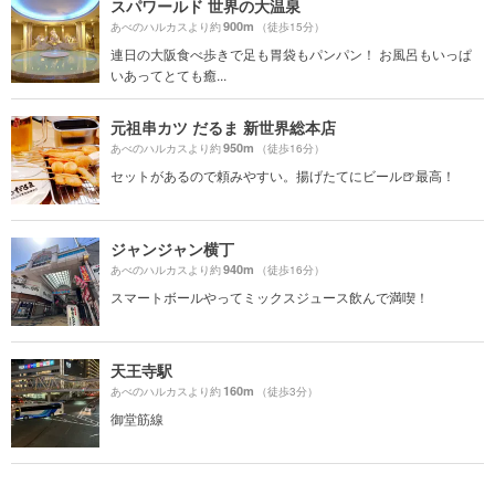
スパワールド 世界の大温泉
900m
あべのハルカスより約
（徒歩15分）
連日の大阪食べ歩きで足も胃袋もパンパン！ お風呂もいっぱ
いあってとても癒...
元祖串カツ だるま 新世界総本店
950m
あべのハルカスより約
（徒歩16分）
セットがあるので頼みやすい。揚げたてにビール🍺最高！
ジャンジャン横丁
940m
あべのハルカスより約
（徒歩16分）
スマートボールやってミックスジュース飲んで満喫！
天王寺駅
160m
あべのハルカスより約
（徒歩3分）
御堂筋線