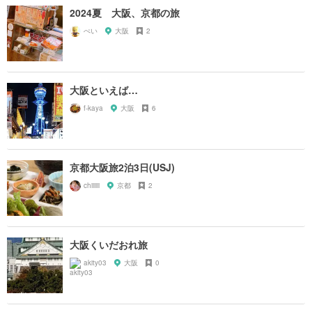
2024夏 大阪、京都の旅
ぺい
大阪
2
大阪といえば…
f-kaya
大阪
6
京都大阪旅2泊3日(USJ)
chiiiiii
京都
2
大阪くいだおれ旅
akity03
大阪
0