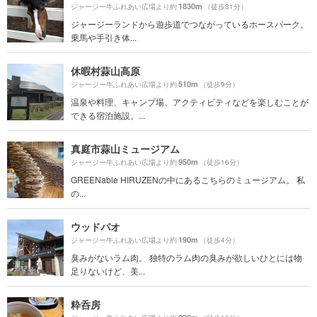
1830m
ジャージー牛ふれあい広場より約
（徒歩31分）
ジャージーランドから遊歩道でつながっているホースパーク。
乗馬や手引き体...
休暇村蒜山高原
510m
ジャージー牛ふれあい広場より約
（徒歩9分）
温泉や料理、キャンプ場、アクティビティなどを楽しむことが
できる宿泊施設。...
真庭市蒜山ミュージアム
950m
ジャージー牛ふれあい広場より約
（徒歩16分）
GREENable HIRUZENの中にあるこちらのミュージアム。 私
の...
ウッドパオ
190m
ジャージー牛ふれあい広場より約
（徒歩4分）
臭みがないラム肉。 独特のラム肉の臭みが欲しいひとには物
足りないけど、美...
粋呑房