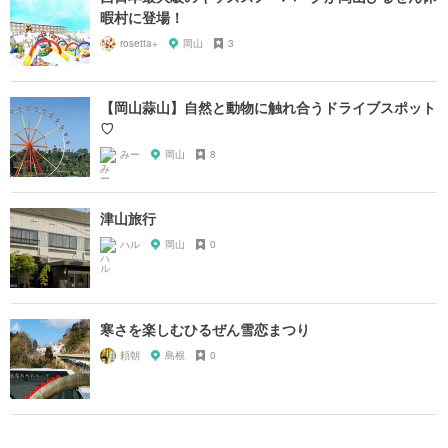
暇村に登場！
rosetta+
岡山
3
【岡山蒜山】自然と動物に触れ合うドライブスポット
♡
みー
岡山
8
津山旅行
ハル
岡山
0
寒さを楽しむひるぜん雪恋まつり
頼朝
島根
0