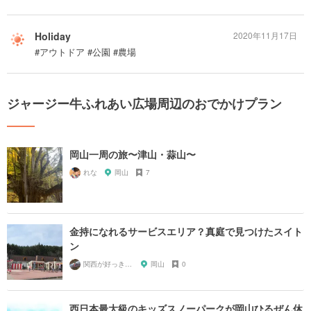
Holiday
2020年11月17日
#アウトドア #公園 #農場
ジャージー牛ふれあい広場周辺のおでかけプラン
岡山一周の旅〜津山・蒜山〜
れな
岡山
7
金持になれるサービスエリア？真庭で見つけたスイト
ン
関西が好っきゃねん
岡山
0
西日本最大級のキッズスノーパークが岡山ひるぜん休