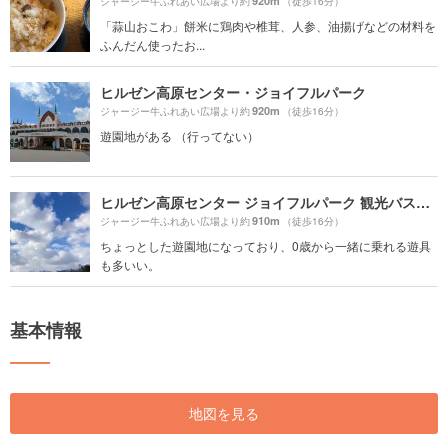
920m
ジャージー牛ふれあい広場より約
（徒歩16分）
「蒜山おこわ」餅米に鶏肉や椎茸、人参、油揚げなどの材料を
ふんだん使ったお...
ヒルゼン高原センター・ジョイフルパーク
920m
ジャージー牛ふれあい広場より約
（徒歩16分）
遊園地がある （行ってない）
ヒルゼン高原センター ジョイフルパーク 観光バス駐車場
910m
ジャージー牛ふれあい広場より約
（徒歩16分）
ちょっとした遊園地になっており、0歳から一緒に乗れる遊具
も多いい。
基本情報
地図を見る