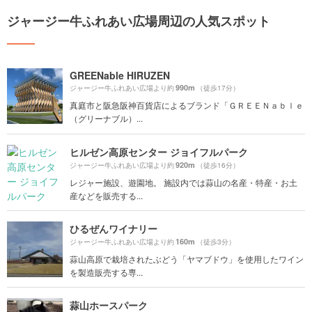
ジャージー牛ふれあい広場周辺の人気スポット
GREENable HIRUZEN
990m
ジャージー牛ふれあい広場より約
（徒歩17分）
真庭市と阪急阪神百貨店によるブランド「ＧＲＥＥＮａｂｌｅ
（グリーナブル）...
ヒルゼン高原センター ジョイフルパーク
920m
ジャージー牛ふれあい広場より約
（徒歩16分）
レジャー施設、遊園地。 施設内では蒜山の名産・特産・お土
産などを販売する...
ひるぜんワイナリー
160m
ジャージー牛ふれあい広場より約
（徒歩3分）
蒜山高原で栽培されたぶどう「ヤマブドウ」を使用したワイン
を製造販売する専...
蒜山ホースパーク