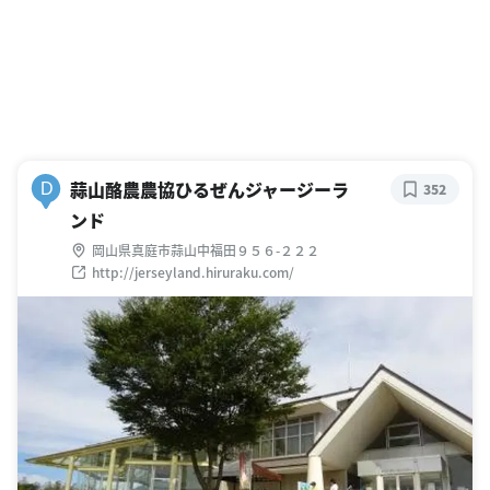
蒜山酪農農協ひるぜんジャージーラ
D
352
ンド
岡山県真庭市蒜山中福田９５６-２２２
http://jerseyland.hiruraku.com/