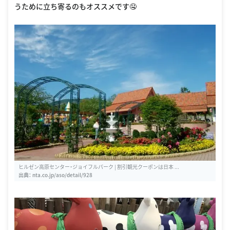
うために立ち寄るのもオススメです🤤
ヒルゼン高原センター・ジョイフルパーク | 割引観光クーポンは日本 ...
出典：
nta.co.jp/aso/detail/928