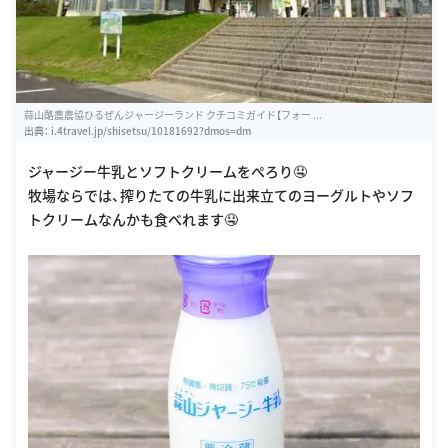
蒜山酪農農協ひるぜんジャージーランド クチコミガイド【フォー ...
出典：
i.4travel.jp/shisetsu/10181692?dmos=dm
ジャージー牛乳とソフトクリームをぺろり🤤
牧場ならでは、搾りたての牛乳に出来立てのヨーグルトやソフ
トクリームなんかも食べれます🤤