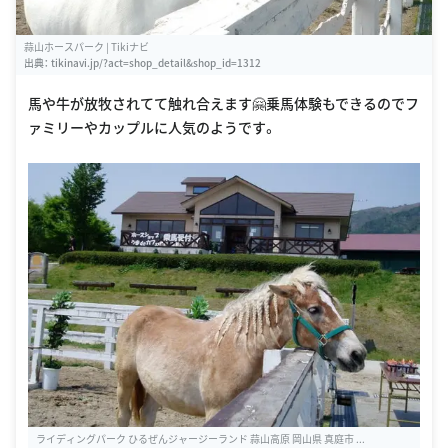
蒜山ホースパーク | Tikiナビ
出典：
tikinavi.jp/?act=shop_detail&shop_id=1312
馬や牛が放牧されてて触れ合えます🤗乗馬体験もできるのでフ
ァミリーやカップルに人気のようです。
ライディングパーク ひるぜんジャージーランド 蒜山高原 岡山県 真庭市 ...