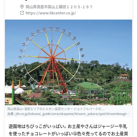
岡山県真庭市蒜山上福田１２０５-１９７
https://www.hkcenter.co.jp/
岡山県蒜山・湯原エリアのヒルゼン高原センター ジョイフルパークの ...
出典：
jtb.co.jp/kokunai_guide/area/okayama/hiruzen_yubara/spot/hiruzenkougen/
J0048100
遊園地はちびっこがいっぱい。お土産やさんはジャージー牛乳
を使ったチョコレートがいっぱい🤤色々売ってるのでお土産買