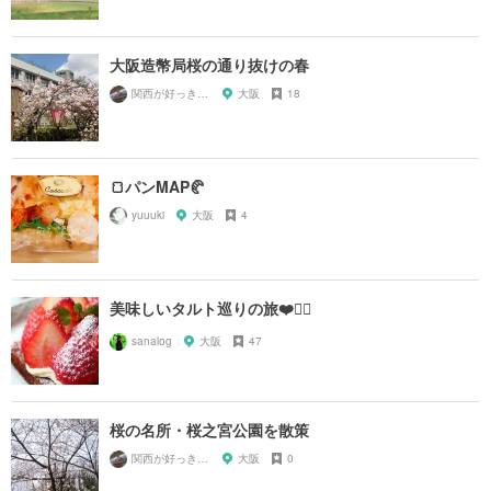
大阪造幣局桜の通り抜けの春
関西が好っきゃねん
大阪
18
🍞パンMAP🥐
yuuuki
大阪
4
美味しいタルト巡りの旅❤️🙆‍♀️
sanalog
大阪
47
桜の名所・桜之宮公園を散策
関西が好っきゃねん
大阪
0