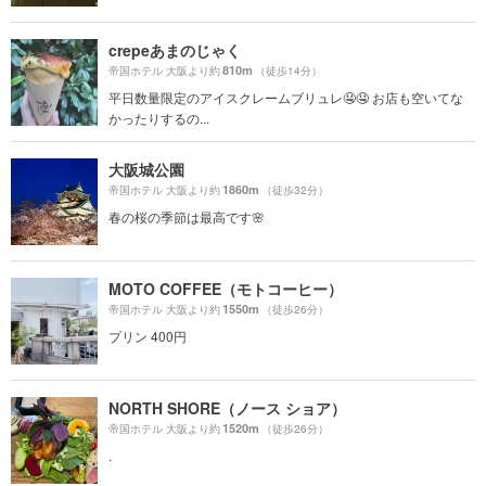
crepeあまのじゃく
810m
帝国ホテル 大阪より約
（徒歩14分）
平日数量限定のアイスクレームブリュレ🤤🤤 お店も空いてな
かったりするの...
大阪城公園
1860m
帝国ホテル 大阪より約
（徒歩32分）
春の桜の季節は最高です🌸
MOTO COFFEE（モトコーヒー）
1550m
帝国ホテル 大阪より約
（徒歩26分）
プリン 400円
NORTH SHORE（ノース ショア）
1520m
帝国ホテル 大阪より約
（徒歩26分）
.