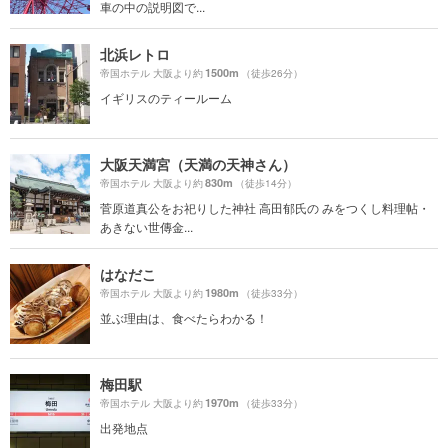
車の中の説明図で...
北浜レトロ
1500m
帝国ホテル 大阪より約
（徒歩26分）
イギリスのティールーム
大阪天満宮（天満の天神さん）
830m
帝国ホテル 大阪より約
（徒歩14分）
菅原道真公をお祀りした神社 高田郁氏の みをつくし料理帖・
あきない世傳金...
はなだこ
1980m
帝国ホテル 大阪より約
（徒歩33分）
並ぶ理由は、食べたらわかる！
梅田駅
1970m
帝国ホテル 大阪より約
（徒歩33分）
出発地点