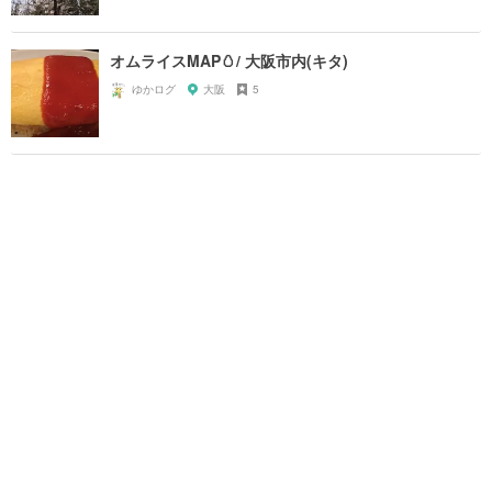
オムライスMAP🥚/ 大阪市内(キタ)
ゆかログ
大阪
5