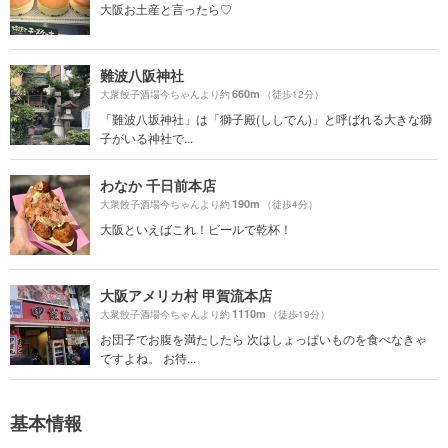
大阪お土産と言ったら♡
難波八阪神社
660m
大衆餃子酒場今ちゃんより約
（徒歩12分）
「難波八坂神社」は「獅子殿(ししでん)」と呼ばれる大きな獅
子がいる神社で...
わなか 千日前本店
190m
大衆餃子酒場今ちゃんより約
（徒歩4分）
大阪といえばこれ！ビールで乾杯！
大阪アメリカ村 甲賀流本店
1110m
大衆餃子酒場今ちゃんより約
（徒歩19分）
お団子でお腹を満たしたら 次はしょっぱいものを食べなきゃ
ですよね。 お待...
基本情報