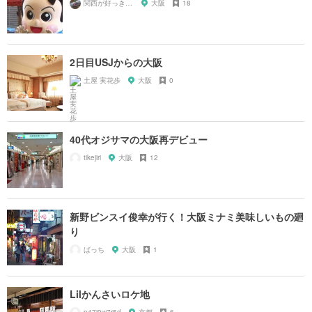
関西が好っきゃねん
大阪
18
2日目USJからの大阪
土屋 実花歩
大阪
0
40代オジサマの大阪再デビュー
tikejiri
大阪
12
新野ビンスイ俊幸が行く！大阪ミナミ美味しいもの廻
り
ばっち
大阪
1
Lilかんさいロケ地
p47j9w7r5d
京都
6