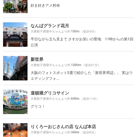
好き好きアメ村🍥
なんばグランド花月
150m
大衆餃子酒場今ちゃんより約
（徒歩3分）
平日ながら立ち見まで さすがお笑いの聖地 11時からの第1回
公演
新世界
1260m
大衆餃子酒場今ちゃんより約
（徒歩21分）
大阪のフォトスポット5選で紹介した「新世界周辺」。 実はウ
エディングフォ...
道頓堀グリコサイン
640m
大衆餃子酒場今ちゃんより約
（徒歩11分）
グリコ！
りくろーおじさんの店 なんば本店
340m
大衆餃子酒場今ちゃんより約
（徒歩6分）