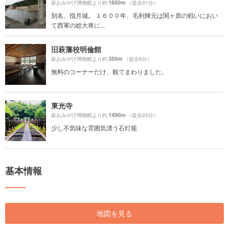
1850m
萩おみやげ博物館より約
（徒歩31分）
別名、指月城。 １６００年、毛利輝元は関ヶ原の戦いにおい
て西軍の総大将に...
旧萩藩校明倫館
350m
萩おみやげ博物館より約
（徒歩6分）
無料のコーナーだけ、観てまわりました。
東光寺
1490m
萩おみやげ博物館より約
（徒歩25分）
少し不気味な雰囲気漂う石灯籠
基本情報
地図を見る