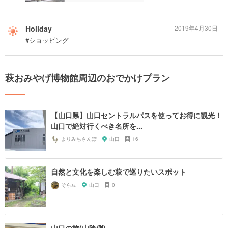
Holiday
2019年4月30日
#ショッピング
萩おみやげ博物館周辺のおでかけプラン
【山口県】山口セントラルパスを使ってお得に観光！
山口で絶対行くべき名所を...
よりみちさんぽ
山口
16
自然と文化を楽しむ萩で巡りたいスポット
そら豆
山口
0