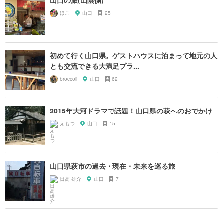
山口の旅(山陰側)
ほこ
山口
25
初めて行く山口県。ゲストハウスに泊まって地元の人
とも交流できる大満足プラ...
broccoli
山口
62
2015年大河ドラマで話題！山口県の萩へのおでかけ
えもつ
山口
15
山口県萩市の過去・現在・未来を巡る旅
日高 雄介
山口
7