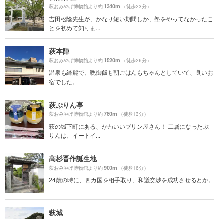
1340m
萩おみやげ博物館より約
（徒歩23分）
吉田松陰先生が、かなり短い期間しか、塾をやってなかったこ
とを初めて知りま...
萩本陣
1520m
萩おみやげ博物館より約
（徒歩26分）
温泉も綺麗で、晩御飯も朝ごはんもちゃんとしていて、良いお
宿でした。
萩ぷりん亭
780m
萩おみやげ博物館より約
（徒歩13分）
萩の城下町にある、かわいいプリン屋さん！ 二層になったぷ
りんは、イートイ...
高杉晋作誕生地
900m
萩おみやげ博物館より約
（徒歩16分）
24歳の時に、四カ国を相手取り、和議交渉を成功させるとか。
萩城