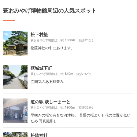
萩おみやげ博物館周辺の人気スポット
松下村塾
1330m
萩おみやげ博物館より約
（徒歩23分）
松蔭神社の中にあります。
萩城城下町
840m
萩おみやげ博物館より約
（徒歩15分）
雰囲気のある町並み
道の駅 萩しーまーと
1900m
萩おみやげ博物館より約
（徒歩32分）
早咲きの桜で有名な河津桜。 普通の桜よりも花の位置が低い
ため 写真撮影し...
松陰神社