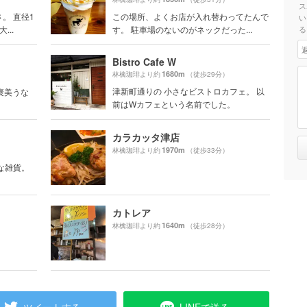
ス
。 直径1
この場所、よくお店が入れ替わってたんで
い
..
す。 駐車場のないのがネックだった...
る
Bistro Cafe W
1680m
林檎珈琲より約
（徒歩29分）
津新町通りの 小さなビストロカフェ。 以
ご褒美うな
前はWカフェという名前でした。
カラカッタ津店
1970m
林檎珈琲より約
（徒歩33分）
な雑貨。
カトレア
1640m
林檎珈琲より約
（徒歩28分）