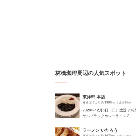
林檎珈琲周辺の人気スポット
東洋軒 本店
1990m
林檎珈琲より約
（徒歩34分）
2020年12月6日（日）放送 ☆
ヤルブラックカレーライス 2...
ラーメン いたろう
1670m
林檎珈琲より約
（徒歩28分）