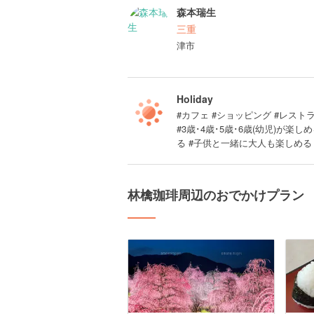
森本瑞生
三重
津市
Holiday
#カフェ #ショッピング #レストラ
#3歳･4歳･5歳･6歳(幼児)が
る #子供と一緒に大人も楽しめる 
林檎珈琲周辺のおでかけプラン