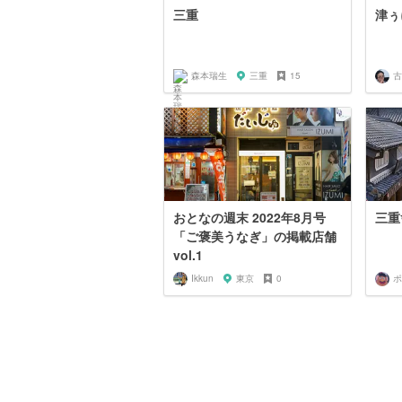
三重
津ぅ
森本瑞生
三重
15
古
おとなの週末 2022年8月号
三重
「ご褒美うなぎ」の掲載店舗
vol.1
Ikkun
東京
0
ポ