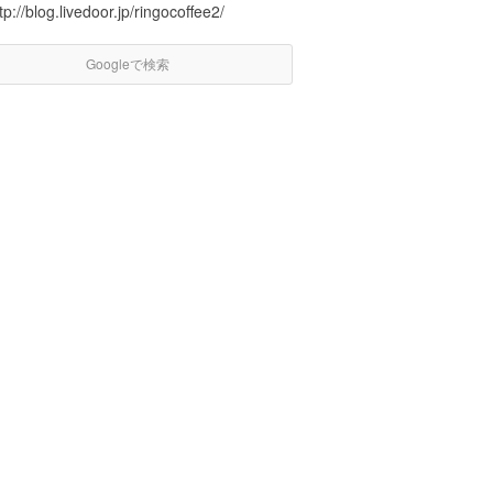
tp://blog.livedoor.jp/ringocoffee2/
Googleで検索