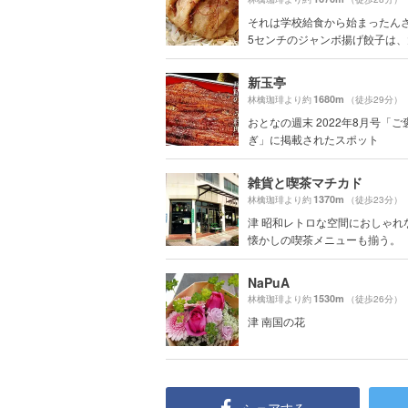
それは学校給食から始まったんさ
5センチのジャンボ揚げ餃子は、大.
新玉亭
1680m
林檎珈琲より約
（徒歩29分）
おとなの週末 2022年8月号「
ぎ」に掲載されたスポット
雑貨と喫茶マチカド
1370m
林檎珈琲より約
（徒歩23分）
津 昭和レトロな空間におしゃれ
懐かしの喫茶メニューも揃う。
NaPuA
1530m
林檎珈琲より約
（徒歩26分）
津 南国の花