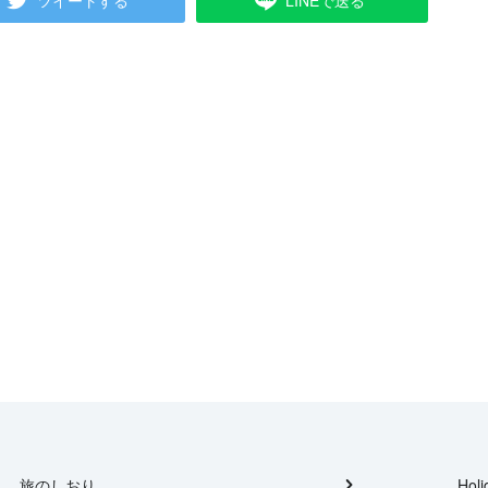
ツイートする
LINEで送る
旅のしおり
Holi