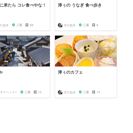
に来たら コレ食べやな！
津ぅの うなぎ 食べ歩き
だぬき
三重
59
古だぬき
三重
6
✨
津ぅのカフェ
テトヘッド✨
三重
10
古だぬき
三重
14