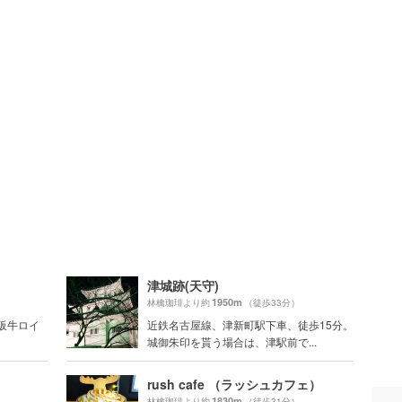
津城跡(天守)
1950m
林檎珈琲より約
（徒歩33分）
松阪牛ロイ
近鉄名古屋線、津新町駅下車、徒歩15分。
城御朱印を貰う場合は、津駅前で...
rush cafe （ラッシュカフェ）
1830m
林檎珈琲より約
（徒歩31分）