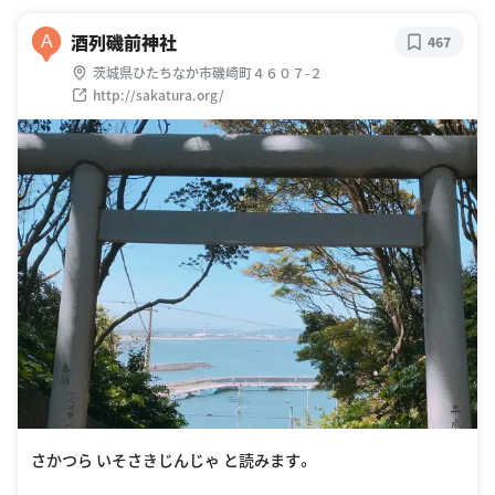
酒列磯前神社
A
467
茨城県ひたちなか市磯崎町４６０７-２
http://sakatura.org/
さかつら いそさきじんじゃ と読みます。