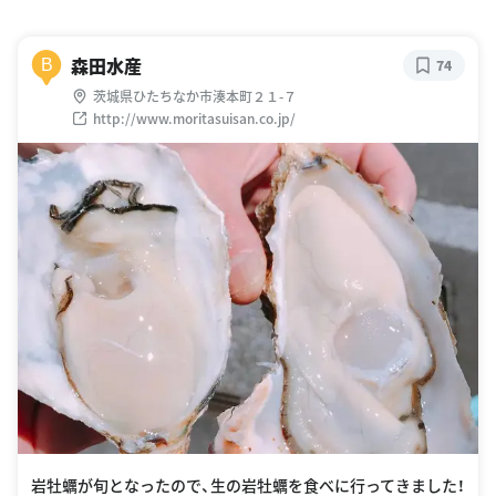
森田水産
B
74
茨城県ひたちなか市湊本町２１-７
http://www.moritasuisan.co.jp/
岩牡蠣が旬となったので、生の岩牡蠣を食べに行ってきました！