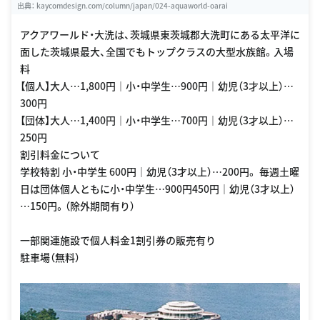
出典：
kaycomdesign.com/column/japan/024-aquaworld-oarai
アクアワールド・大洗は、茨城県東茨城郡大洗町にある太平洋に
面した茨城県最大、全国でもトップクラスの大型水族館。入場
料
【個人】大人…1,800円｜小・中学生…900円｜幼児（3才以上）…
300円
【団体】大人…1,400円｜小・中学生…700円｜幼児（3才以上）…
250円
割引料金について
学校特割 小・中学生 600円｜幼児（3才以上）…200円。 毎週土曜
日は団体個人ともに小・中学生…900円450円｜幼児（3才以上）
…150円。（除外期間有り）
一部関連施設で個人料金1割引券の販売有り
駐車場（無料）