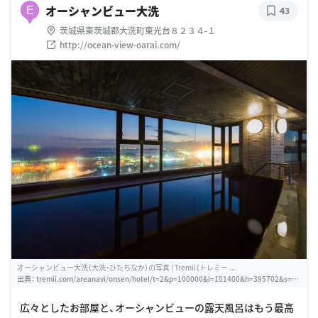
オーシャンビュー大洗
E
43
茨城県東茨城郡大洗町東光台８２３４-１
http://ocean-view-oarai.com/
オーシャンビュー大洗（大洗・ひたちなか）の写真 | Tremii（トレミー ...
出典：
tremii.com/areanavi/onsen/hotel/t=2&p=100000&l=101400&h=395702&s=2&
m=4/1
広々としたお部屋と、オーシャンビューの露天風呂はもう最高