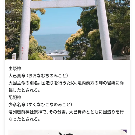
主祭神
大己貴命 （おおなむちのみこと）
大国主命の別名。国造りを行うため、境内前方の岬の岩礁に降
臨したとされる。
配祀神
少彦名命 （すくなひこなのみこと）
酒列磯前神社祭神で、その分霊。大己貴命とともに国造りを行
なったとされる。