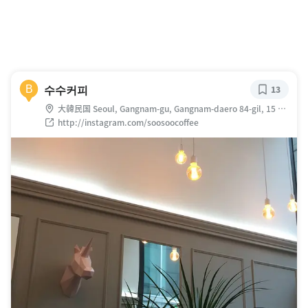
수수커피
B
13
大韓民国 Seoul, Gangnam-gu, Gangnam-daero 84-gil, 15 효
성 해링턴 타워 1 층
http://instagram.com/soosoocoffee