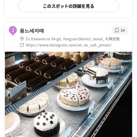
このスポットの詳細を見る
옹느세자매
J
34
51 Itaewon-ro 54-gil, Yongsan District, Seoul, 大韓民国
https://www.instagram.com/on_ne_sait_jamais/