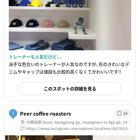
トレーナーも人気だけど...
派手な色合いのトレーナーが人気なのですが、形のきれいなデ
ニムやキャップは値段も比較的高くなくてかわいいです!!
このスポットの詳細を見る
Peer coffee roasters
I
28
大韓民国 Seoul, Seongdong-gu, Gwangnaru-ro 4ga-gil, 24 1
층
https://www.instagram.com/explore/locations/44238185
3