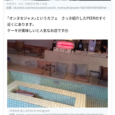
자매귀수 - 식신 : 대한민국 No.1 맛집
出典：
siksinhot.com/hot/location/search_review.do?pname=%EC%9E%90%EB%A
7%A4%EA%B7%80%EC%88%98&nO=5
「オンヌセジャメ」というカフェ さっき紹介したPEERのすぐ
近くにあります。
ケーキが美味しいと人気なお店です🎂
자매목욕 옹느세자매 on Instagram
出典：
mulpix.com/instagram/%EC%9E%90%EB%A7%A4%EB%AA%A9%EC%9