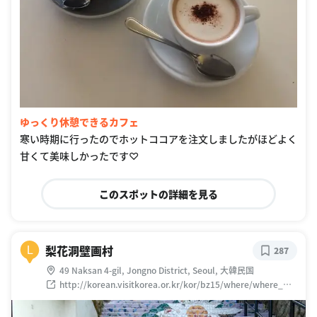
ゆっくり休憩できるカフェ
寒い時期に行ったのでホットココアを注文しましたがほどよく
甘くて美味しかったです♡
このスポットの詳細を見る
梨花洞壁画村
L
287
49 Naksan 4-gil, Jongno District, Seoul, 大韓民国
http://korean.visitkorea.or.kr/kor/bz15/where/where_ma
in_search.jsp?cid=1102845&out_service=Y