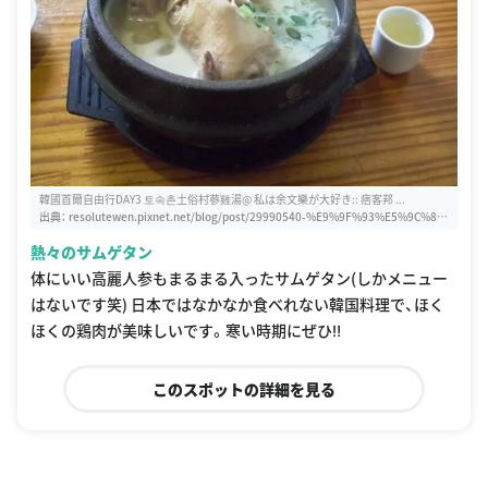
韓國首爾自由行DAY3 토속촌土俗村蔘雞湯@ 私は余文樂が大好き:: 痞客邦 ...
出典：
resolutewen.pixnet.net/blog/post/29990540-%E9%9F%93%E5%9C%8B-
%E9%A6%96%E7%88%BE-%E8%87%AA%E7%94%B1%E8%A1%8C-day3-%E
熱々のサムゲタン
D%86%A0%EC%86%8D%EC%B4%8C%E5%9C%9F%E4%BF%97%E6%9D%9
1%E8%94%98%E9%9B%9E%E6%B9%AF
体にいい高麗人参もまるまる入ったサムゲタン(しかメニュー
はないです笑) 日本ではなかなか食べれない韓国料理で、ほく
ほくの鶏肉が美味しいです。寒い時期にぜひ‼︎
このスポットの詳細を見る