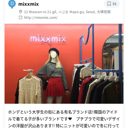
mixxmix
D
51
12 Wausan-ro 21-gil, 서교동 Mapo-gu, Seoul, 大韓民国
http://mixxmix.com/
ホンデという大学生の街にある有名ブランド店！韓国のアイド
ルで着てる子が多いブランドです❤️ プチプラで可愛いデザイ
ンの洋服が沢山あります!! 特にニットが可愛いので冬に行って