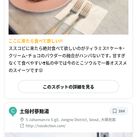
ここに来たら食べて欲しい‼︎
ススコピに来たら絶対食べて欲しいのがティラミス‼︎ ケーキ・
クリーム・チョコのパウダーの融合がハンパないです。甘すぎ
なくて食べやすい❣️私の中では今のとこソウルで一番オススメ
のスイーツです😝
このスポットの詳細を見る
土俗村蔘雞湯
C
384
5 Jahamun-ro 5-gil, Jongno District, Seoul, 大韓民国
http://tosokchon.com/