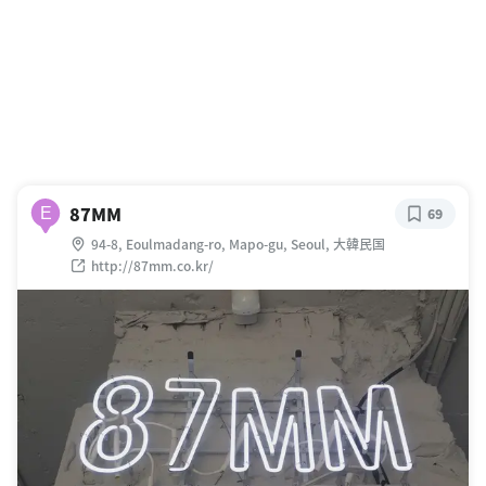
87MM
E
69
94-8, Eoulmadang-ro, Mapo-gu, Seoul, 大韓民国
http://87mm.co.kr/