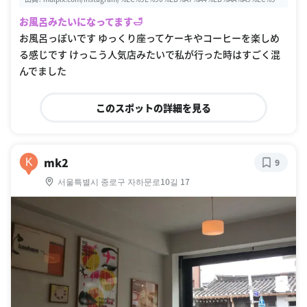
A%95_%EC%98%B9%EB%8A%90%EC%84%B8%EC%9E%90%EB%A7%A4.htm
お風呂みたいになってます🛁
l
お風呂っぽいです ゆっくり座ってケーキやコーヒーを楽しめ
る感じです けっこう人気店みたいで私が行った時はすごく混
んでました
このスポットの詳細を見る
mk2
K
9
서울특별시 종로구 자하문로10길 17