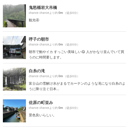
鬼怒楯岩大吊橋
0m
chance chanceより約
（徒歩0分）
観光④
呼子の朝市
0m
chance chanceより約
（徒歩0分）
朝市で鮑やイカ すっごい美味しい😋 人がかなり並んでいて買
うのに時間要します。
白糸の滝
0m
chance chanceより約
（徒歩0分）
富士山の雪解け水がまるでカーテンのような滝になり白糸のよ
うに降り注ぐ日本...
佐原の町並み
0m
chance chanceより約
（徒歩0分）
景色良いらしい。