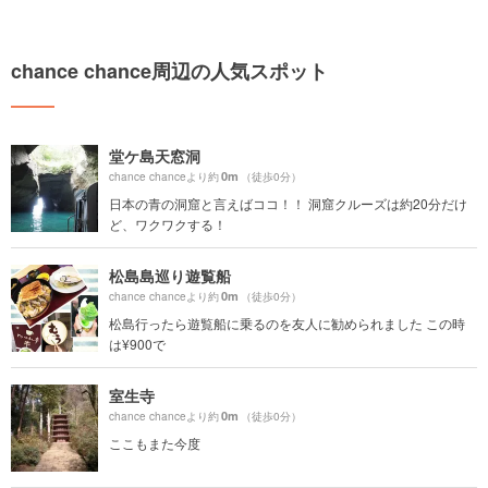
chance chance周辺の人気スポット
堂ケ島天窓洞
0m
chance chanceより約
（徒歩0分）
日本の青の洞窟と言えばココ！！ 洞窟クルーズは約20分だけ
ど、ワクワクする！
松島島巡り遊覧船
0m
chance chanceより約
（徒歩0分）
松島行ったら遊覧船に乗るのを友人に勧められました この時
は¥900で
室生寺
0m
chance chanceより約
（徒歩0分）
ここもまた今度