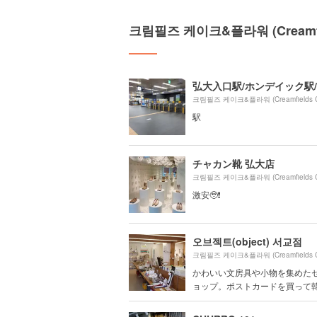
크림필즈 케이크&플라워 (Creamfi
駅
チャカン靴 弘大店
激安🥹❗️
오브젝트(object) 서교점
かわいい文房具や小物を集めた
ョップ。ポストカードを買って韓国