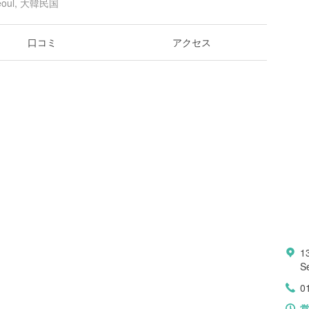
 Seoul, 大韓民国
口コミ
アクセス
1
S
0