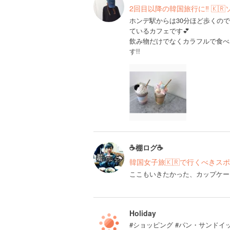
2回目以降の韓国旅行に‼︎ 🇰
ホンデ駅からは30分ほど歩くの
ているカフェです💕
飲み物だけでなくカラフルで食べ
す!!
☕️棚ログ☕️
韓国女子旅🇰🇷で行くべきス
ここもいきたかった、カップケー
Holiday
#ショッピング #パン・サンドイ