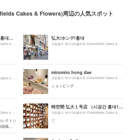
elds Cakes & Flowers)周辺の人気スポット
弘大入口駅/ホンデイック駅/홍대입구역
弘大/ホンデ/홍대
1280m
크림필즈 케이크&플라워 (Creamfields Cakes & Flowers)より約
（徒歩22分）
크림필즈 케이크&플라워 (Creamfields Cakes & Flowers)より約
miromiro hong dae
1490m
크림필즈 케이크&플라워 (Creamfields Cakes & Flowers)より約
크림필즈 케이크&플라워 (Creamfields Cakes & Flowers)より約
（徒歩25分）
ショッピング
時空間 弘大１号店 （시공간 홍대1호점）
1370m
크림필즈 케이크&플라워 (Creamfields Cakes & Flowers)より約
（徒歩23分）
크림필즈 케이크&플라워 (Creamfields Cakes & Flowers)より約
セレクトシ
♡
風...