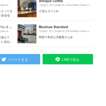
Antique Coffee
1480m
크림필즈 케이크&플라워 (Creamfields Cakes & Flowers)より約
（徒歩25分）
크림필즈 케이크&플라워 (Creamfields Cakes & Flowers)より約
に入ってる
人気なカフェ☕
😍😍
CAFE LAYERED 延南店/カペレイオドゥ ヨンナムジョム/카페레이어드 연남점
Musinsa Standard
660m
크림필즈 케이크&플라워 (Creamfields Cakes & Flowers)より約
크림필즈 케이크&플라워 (Creamfields Cakes & Flowers)より約
（徒歩11分）
韓国で有名な洋服屋さん🎀
穴場カフ
店内...
ツイートする
LINEで送る