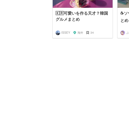
🇰🇷可愛いを作る天才？韓国
☕ソ
グルメまとめ
とめ
ISSEY
海外
34
ぶ