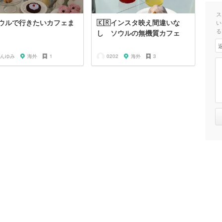
ス
ウルで行きたいカフェま
🇰🇷インスタ映え間違いな
い
る
し ソウルの無機質カフェ
んゆみ
海外
1
0202
海外
3