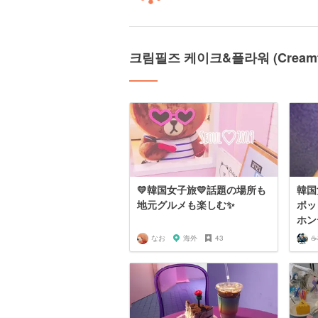
크림필즈 케이크&플라워 (Creamfi
💛韓国女子旅💛話題の場所も
韓国
地元グルメも楽しむ✨
ポッ
ホン
なお
海外
43
☕