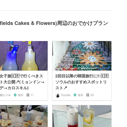
elds Cakes & Flowers)周辺のおでかけプラン
女子旅🇰🇷で行くべきス
2回目以降の韓国旅行に‼︎ 🇰🇷
ト大公開📍(ミョンドン→
ソウルのおすすめスポットリ
デ→カロスキル)
スト📍
️棚ログ☕️
海外
71
Yuzuka
海外
35