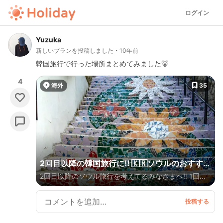
ログイン
Yuzuka
新しいプランを投稿しました
10年前
韓国旅行で行った場所まとめてみました🐻
4
海外
35
2回目以降の韓国旅行に‼︎ 🇰🇷ソウルのおすすめ
2回目以降のソウル旅行を考えてるみなさまへ‼︎ 1回目
スポットリスト📍
はガイドブックとかを見てざっとまわってみたけど、2
回目はマイナーなとこも行ってみたい！という方に‼︎少
しマイナーかもしれないオススメスポットをまとめて