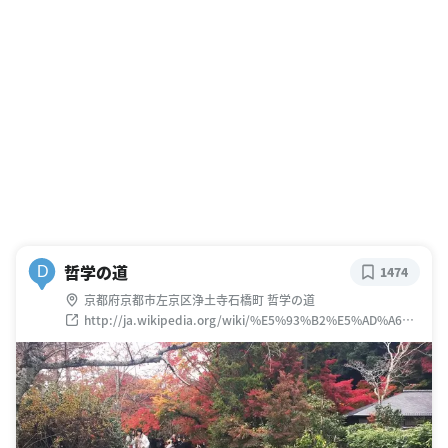
哲学の道
D
1474
京都府京都市左京区浄土寺石橋町 哲学の道
http://ja.wikipedia.org/wiki/%E5%93%B2%E5%AD%A6%E
3%81%AE%E9%81%93