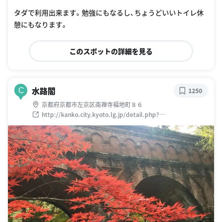
タダで利用出来ます。勉強にもなるし、ちょうどいいトイレ休
憩にもなります。
このスポットの詳細を見る
水路閣
C
1250
京都府京都市左京区南禅寺福地町８６
http://kanko.city.kyoto.lg.jp/detail.php?
InforKindCode=1&ManageCode=6000127