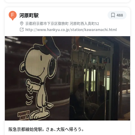
河原町駅
F
488
京都府京都市下京区御旅町 河原町西入真町52
http://www.hankyu.co.jp/station/kawaramachi.html
阪急京都線始発駅。さぁ、大阪へ帰ろう。