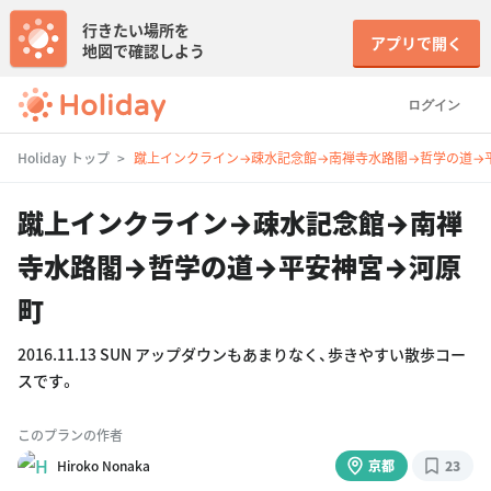
行きたい場所を
アプリで開く
地図で確認しよう
ログイン
Holiday トップ
蹴上インクライン→疎水記念館→南禅寺水路閣→哲学の道→
蹴上インクライン→疎水記念館→南禅
寺水路閣→哲学の道→平安神宮→河原
町
2016.11.13 SUN アップダウンもあまりなく、歩きやすい散歩コー
スです。
このプランの作者
Hiroko Nonaka
京都
23