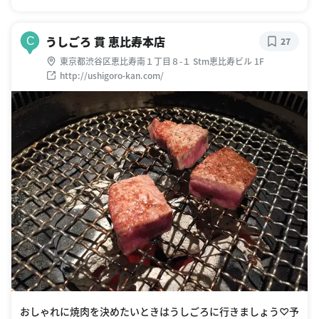
うしごろ 貫 恵比寿本店
C
27
東京都渋谷区恵比寿南１丁目８-１ Stm恵比寿ビル 1F
http://ushigoro-kan.com/
おしゃれに焼肉を決めたいときはうしごろに行きましょう♡予