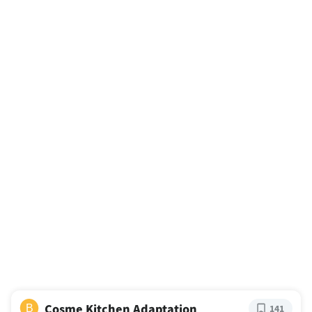
Cosme Kitchen Adaptation
B
141