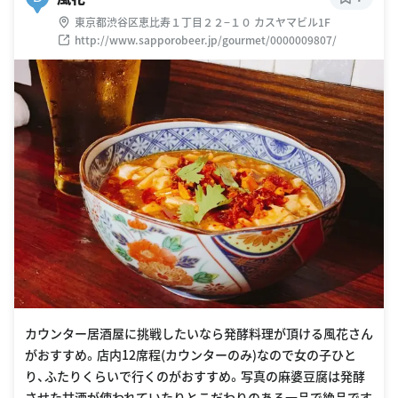
東京都渋谷区恵比寿１丁目２２−１０ カスヤマビル1F
http://www.sapporobeer.jp/gourmet/0000009807/
カウンター居酒屋に挑戦したいなら発酵料理が頂ける風花さん
がおすすめ。店内12席程(カウンターのみ)なので女の子ひと
り、ふたりくらいで行くのがおすすめ。写真の麻婆豆腐は発酵
させた甘酒が使われていたりとこだわりのある一品で絶品です