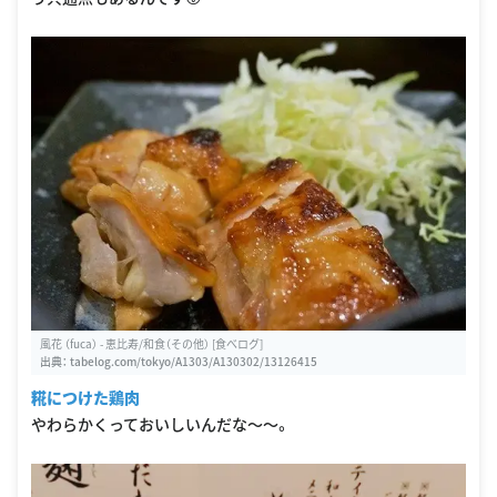
風花 （fuca） - 恵比寿/和食（その他） [食べログ]
出典：
tabelog.com/tokyo/A1303/A130302/13126415
糀につけた鶏肉
やわらかくっておいしいんだな〜〜。