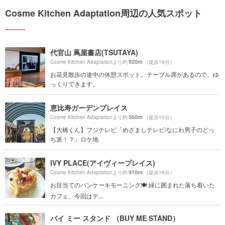
Cosme Kitchen Adaptation周辺の人気スポット
代官山 蔦屋書店(TSUTAYA)
920m
Cosme Kitchen Adaptationより約
（徒歩16分）
お花見散歩の途中の休憩スポット。テーブル席があるので、ゆ
っくりできます。
恵比寿ガーデンプレイス
560m
Cosme Kitchen Adaptationより約
（徒歩10分）
【大橋くん】フジテレビ「めざましテレビ/なにわ男子のどっ
ち派！？」ロケ地
IVY PLACE(アイヴィープレイス)
910m
Cosme Kitchen Adaptationより約
（徒歩16分）
お目当てのパンケーキモーニング🍽 緑に囲まれた落ち着いた
カフェ。今回はテ...
バイ ミー スタンド （BUY ME STAND）