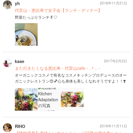
yh
2018年11月21日
代官山・恵比寿で女子会【ランチ・ディナー】
野菜たっぷりランチ🥬♡
kaae
2017年2月3日
また行きたくなる恵比寿・代官山cafe・.＊..・
オーガニックコスメで有名なコスメキッチンプロデュースのオー
ガニックレストラン😍💕心も身体も美しくなれそうですよ！！❣️
RIHO
2016年11月11日
【随時更新】美味しいのにヘルシー♡話題の恵比寿ヘルシー