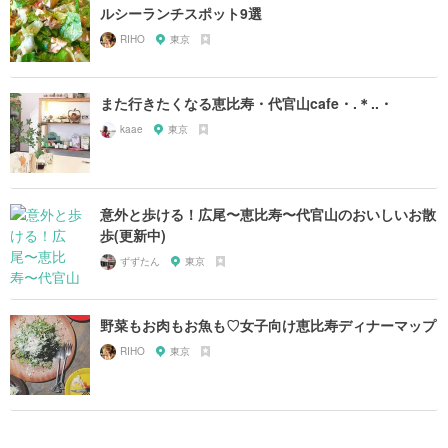
ルシーランチスポット9選
RIHO
東京
また行きたくなる恵比寿・代官山cafe・.＊..・
kaae
東京
意外と歩ける！広尾〜恵比寿〜代官山のおいしいお散
歩(更新中)
ずずたん
東京
野菜もお肉もお魚も♡女子向け恵比寿ディナーマップ
RIHO
東京