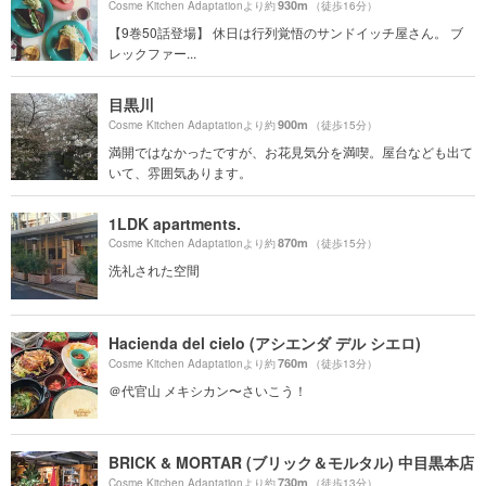
930m
Cosme Kitchen Adaptationより約
（徒歩16分）
【9巻50話登場】 休日は行列覚悟のサンドイッチ屋さん。 ブ
レックファー...
目黒川
900m
Cosme Kitchen Adaptationより約
（徒歩15分）
満開ではなかったですが、お花見気分を満喫。屋台なども出て
いて、雰囲気あります。
1LDK apartments.
870m
Cosme Kitchen Adaptationより約
（徒歩15分）
洗礼された空間
Hacienda del cielo (アシエンダ デル シエロ)
760m
Cosme Kitchen Adaptationより約
（徒歩13分）
＠代官山 メキシカン〜さいこう！
BRICK & MORTAR (ブリック＆モルタル) 中目黒本店
730m
Cosme Kitchen Adaptationより約
（徒歩13分）