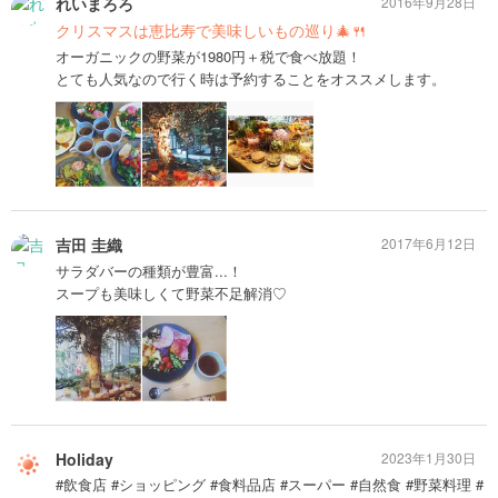
れいまろろ
2016年9月28日
クリスマスは恵比寿で美味しいもの巡り🎄🍴
オーガニックの野菜が1980円＋税で食べ放題！
とても人気なので行く時は予約することをオススメします。
吉田 圭織
2017年6月12日
サラダバーの種類が豊富...！
スープも美味しくて野菜不足解消♡
Holiday
2023年1月30日
#飲食店 #ショッピング #食料品店 #スーパー #自然食 #野菜料理 #