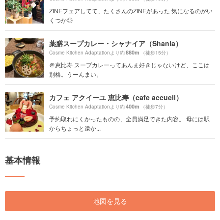
ZINEフェアしてて、たくさんのZINEがあった 気になるのがい
くつか◎
薬膳スープカレー・シャナイア（Shania）
880m
Cosme Kitchen Adaptationより約
（徒歩15分）
＠恵比寿 スープカレーってあんま好きじゃないけど、ここは
別格。うーんまい。
カフェ アクイーユ 恵比寿（cafe accueil）
400m
Cosme Kitchen Adaptationより約
（徒歩7分）
予約取れにくかったものの、全員満足できた内容。 母には駅
からちょっと遠か...
基本情報
地図を見る