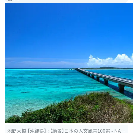
池間大橋 【沖縄県】 : 【絶景】日本の人文風景100選 - NAV