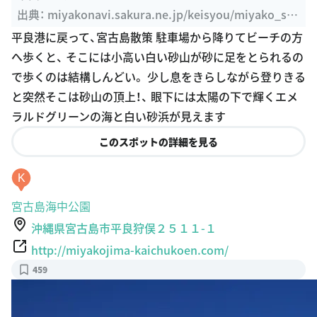
出典：
miyakonavi.sakura.ne.jp/keisyou/miyako_su
nayama.html
平良港に戻って、宮古島散策 駐車場から降りてビーチの方
へ歩くと、 そこには小高い白い砂山が砂に足をとられるの
で歩くのは結構しんどい。 少し息をきらしながら登りきる
と突然そこは砂山の頂上！、 眼下には太陽の下で輝くエメ
ラルドグリーンの海と白い砂浜が見えます
このスポットの詳細を見る
K
宮古島海中公園
沖縄県宮古島市平良狩俣２５１１-１
http://miyakojima-kaichukoen.com/
459