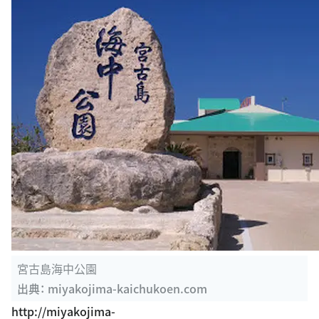
宮古島海中公園
出典：
miyakojima-kaichukoen.com
http://miyakojima-