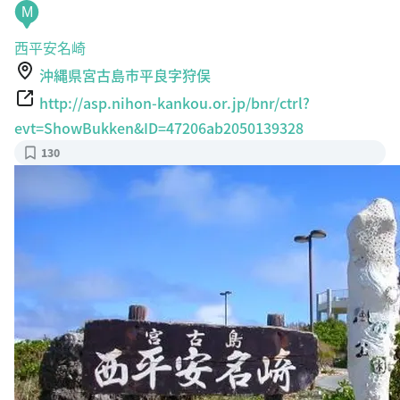
M
西平安名崎
沖縄県宮古島市平良字狩俣
http://asp.nihon-kankou.or.jp/bnr/ctrl?
evt=ShowBukken&ID=47206ab2050139328
130