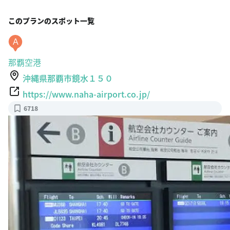
このプランのスポット一覧
A
那覇空港
沖縄県那覇市鏡水１５０
https://www.naha-airport.co.jp/
6718