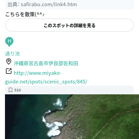
出典：
safirabu.com/link4.htm
こちらを散策(^^♪
このスポットの詳細を見る
H
通り池
沖縄県宮古島市伊良部佐和田
http://www.miyako-
guide.net/spots/scenic_spots/845/
510