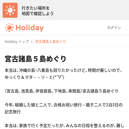
行きたい場所を
地図で確認しよう
ログイン
Holiday トップ
宮古諸島５島めぐり
宮古諸島５島めぐり
本当は、沖縄の島・八重島も回りたかったけど、時間が厳しいので、
ゆっくり＆マタ～～リ～と(*'▽')
（宮古島、池真島、伊良部島、下地島、来間島）宮古諸島５島めぐり
今年、結婚した娘と二人で、合格お祝い旅行～親子二人で2泊3日の
記念旅行
本当は、家族で行く予定だったが、みんなの日程を整えるのが、難し