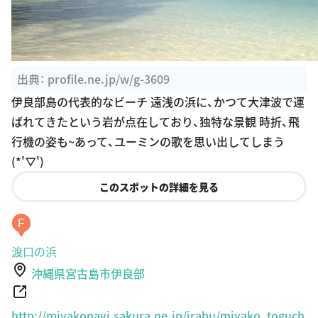
出典：
profile.ne.jp/w/g-3609
伊良部島の代表的なビーチ 遠浅の浜に、かつて大津波で運
ばれてきたという岩が点在しており、独特な景観 時折、飛
行機の姿も~あって、ユーミンの歌を思い出してしまう
(*'▽')
このスポットの詳細を見る
F
渡口の浜
沖縄県宮古島市伊良部
http://miyakonavi.sakura.ne.jp/irabu/miyako_toguch