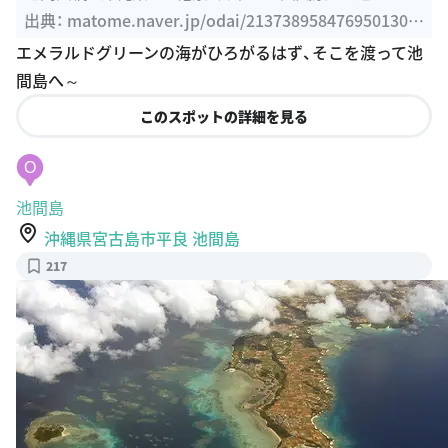
ER まとめ
出典：
matome.naver.jp/odai/2137389584769501301/
2141134314768258903
エメラルドグリーンの海がひろがるはず、そこを渡って池
間島へ～
このスポットの詳細を見る
O
池間島
沖縄県宮古島市平良 池間島
217