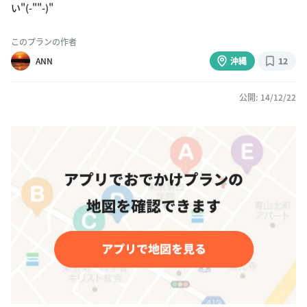
い"(-""-)"
このプランの作者
ANN
沖縄
12
公開: 14/12/22