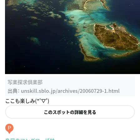
写楽探求倶楽部
出典：
unskill.sblo.jp/archives/20060729-1.html
ここも楽しみ(*'▽')
このスポットの詳細を見る
P