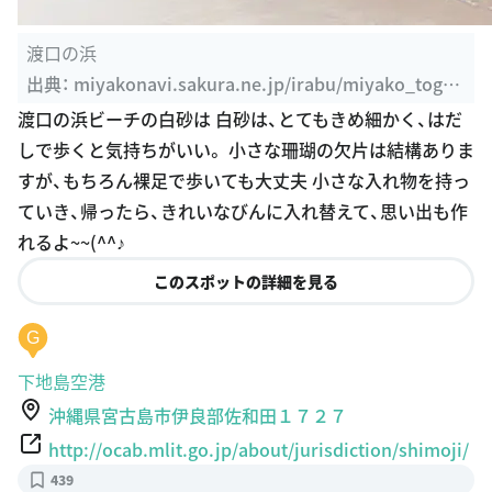
渡口の浜
出典：
miyakonavi.sakura.ne.jp/irabu/miyako_toguc
hi.html
渡口の浜ビーチの白砂は 白砂は、とてもきめ細かく、はだ
しで歩くと気持ちがいい。 小さな珊瑚の欠片は結構ありま
すが、もちろん裸足で歩いても大丈夫 小さな入れ物を持っ
ていき、帰ったら、きれいなびんに入れ替えて、思い出も作
れるよ~~(^^♪
このスポットの詳細を見る
G
下地島空港
沖縄県宮古島市伊良部佐和田１７２７
http://ocab.mlit.go.jp/about/jurisdiction/shimoji/
439