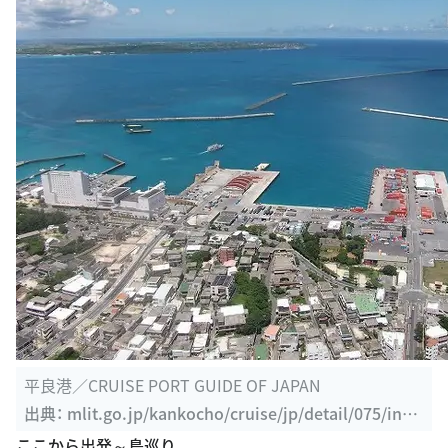
平良港／CRUISE PORT GUIDE OF JAPAN
出典：
mlit.go.jp/kankocho/cruise/jp/detail/075/inde
x.html
ここから出発～島巡り