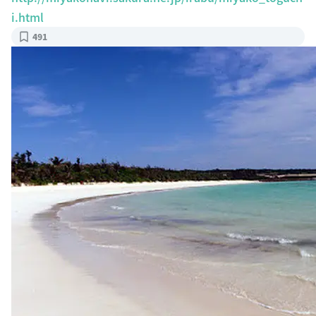
i.html
491