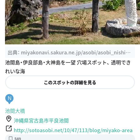
出典：
miyakonavi.sakura.ne.jp/asobi/asobi_nishihe
ian.html
池間島・伊良部島・大神島を一望 穴場スポット、 透明でき
れいな海
このスポットの詳細を見る
N
池間大橋
沖縄県宮古島市平良池間
http://sotoasobi.net/10/47/113/blog/miyako-area
549