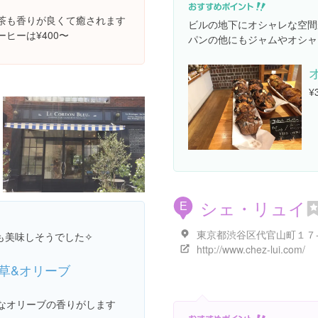
茶も香りが良くて癒されます
ビルの地下にオシャレな空間
ヒーは¥400〜
パンの他にもジャムやオシャ
¥
シェ・リュイ
E
東京都渋谷区代官山町１７
も美味しそうでした✧
http://www.chez-lui.com/
草&オリーブ
なオリーブの香りがします