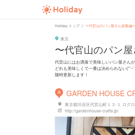
Holiday トップ
〜代官山のパン屋さん総集編
東京
〜代官山のパン屋
代官山にはお洒落で美味しいパン屋さんが
どれも美味しくて一番は決められない(*´ｰ`*
随時更新します！
GARDEN HOUSE C
A
東京都渋谷区代官山町１３-１ ログロ
http://gardenhouse-crafts.jp/