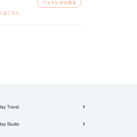
フォトレポを送る
くはこちら
day Travel
day Studio