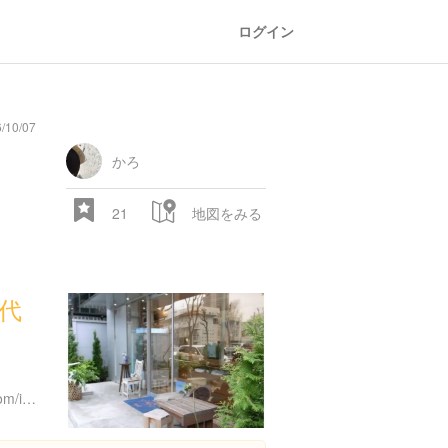
ログイン
10/07
かろ
21
地図をみる
 代
１
http://www.lotusbaguette.com/index.html