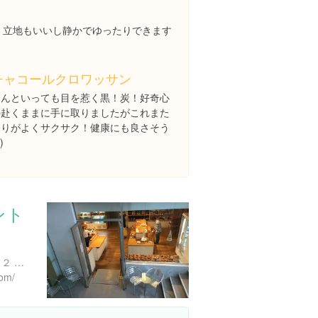
ば！立地もいいし静かでゆったりできます
チャコールクロワッサン
なんといっても目を惹く黒！炭！好奇心
の赴くままに手に取りましたがこれまた
香りがよくサクサク！健康にも良さそう
)
ント
東京都渋谷区猿楽町１８-１２ ヒルサイドテラスG棟 B1
com/