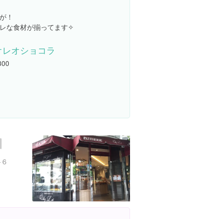
が！
レな食材が揃ってます✧
オレオショコラ
300
-６