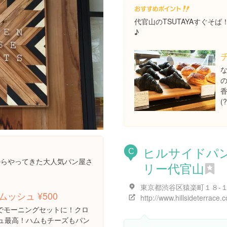
代官山のTSUTAYAすぐそ
♪
(?
ヒルサイドパ
C
からやってきた大人気パン屋さ
リー代官山
ッシュ ¥500
http://www.hillsideterrace.
0でモーニングセットに！クロ
ュ最高！ハムもチーズもパン