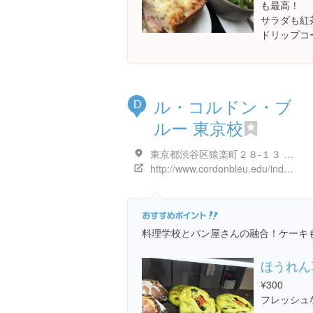
も最高！
サラダも紅
ドリップコー
ル・コルドン・ブ
D
ルー 東京校
東京都渋谷区猿楽町２８-１３ ROOB-1
http://www.cordonbleu.edu/index.cfm?fa=FrontEndMod.HomePage&SetLangID=4
料理学校とパン屋さんの融合！ケーキ
ほうれん
¥300
フレッシュ