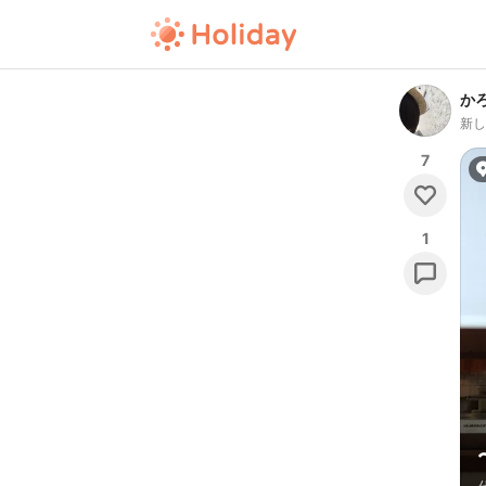
か
新
7
1