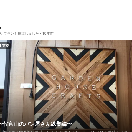
ろ
しいプランを投稿しました
10年前
東京
〜代官山のパン屋さん総集編〜