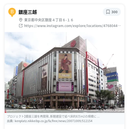
銀座三越
B
300
東京都中央区銀座４丁目６-１６
https://www.instagram.com/explore/locations/47680443
5693685
プロジェクト】銀座三越を再開発、新館建設で延べ床約8万m2の規模に ...
出典：
kenplatz.nikkeibp.co.jp/fa/free/news/20071009/512154