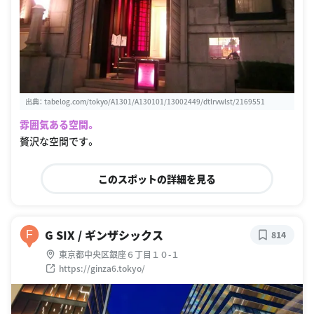
出典：
tabelog.com/tokyo/A1301/A130101/13002449/dtlrvwlst/2169551
雰囲気ある空間。
贅沢な空間です。
このスポットの詳細を見る
G SIX / ギンザシックス
F
814
東京都中央区銀座６丁目１０-１
https://ginza6.tokyo/