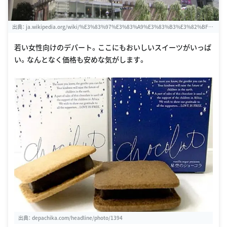
出典：
ja.wikipedia.org/wiki/%E3%83%97%E3%83%A9%E3%83%B3%E3%82%BF%
E3%83%B3%E9%8A%80%E5%BA%A7
若い女性向けのデパート。ここにもおいしいスイーツがいっぱ
い。なんとなく価格も安めな気がします。
出典：
depachika.com/headline/photo/1394