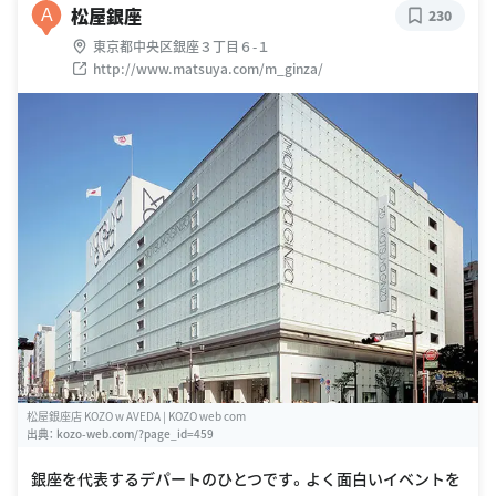
松屋銀座
A
230
東京都中央区銀座３丁目６-１
http://www.matsuya.com/m_ginza/
松屋銀座店 KOZO w AVEDA | KOZO web com
出典：
kozo-web.com/?page_id=459
銀座を代表するデパートのひとつです。よく面白いイベントを