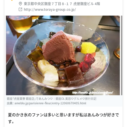
東京都中央区銀座７丁目８-１７ 虎屋銀座ビル 4階
http://www.toraya-group.co.jp/
銀座「虎屋菓寮 銀座店」であんみつ♡｜銀座OL 美容♡グルメ♡旅行日記
出典：
ameblo.jp/parisienne-fleur/entry-12060670405.html
夏のかき氷のファンは多いと思いますが私はあんみつが好きで
す。