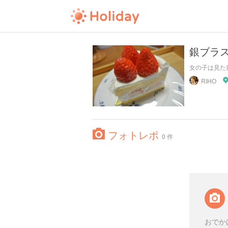
銀ブラ
女の子は見た
RIHO
フォトレポ
0 件
おでか