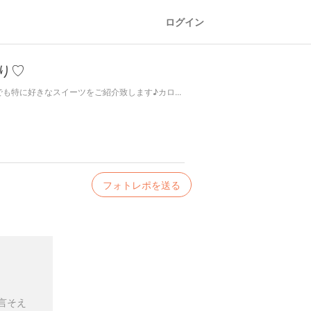
ログイン
り♡
特に好きなスイーツをご紹介致します♪カロ...
フォトレポを送る
言そえ