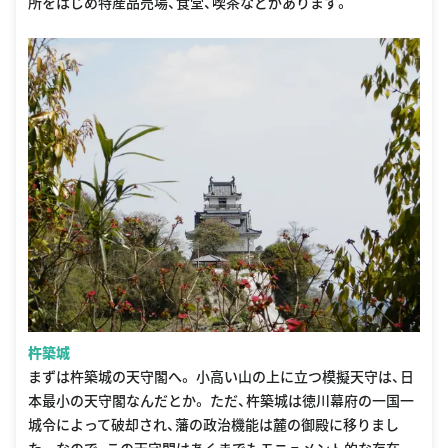
所をはじめ特産品売場、食堂、喫茶などがあります。
杵築城
まずは杵築城の天守閣へ。 小高い山の上に立つ模擬天守は、日
本最小の天守閣なんだとか。 ただ、杵築城は徳川幕府の一国一
城令によって破却され、藩の政治機能は麓の御殿に移りまし
た。 なので、この天守閣はあくまでもモニュメント的な存在、