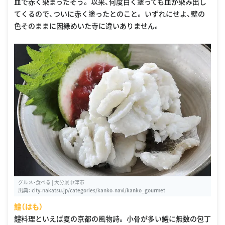
血で赤く染まったそう。 以来、何度白く塗っても血が染み出し
てくるので、ついに赤く塗ったとのこと。 いずれにせよ、壁の
色そのままに因縁めいた寺に違いありません。
グルメ・食べる | 大分県中津市
出典：
city-nakatsu.jp/categories/kanko-navi/kanko_gourmet
鱧（はも）
鱧料理といえば夏の京都の風物詩。 小骨が多い鱧に無数の包丁