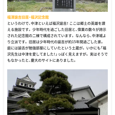
福澤諭吉旧居・福沢記念館
というわけで、中津といえば福沢諭吉！ ここは郷土の英雄を讃
える施設です。 少年時代を過ごした旧居と、偉業の数々が誇示
された記念館の二棟で構成されています。 なんなら、中津城よ
り立派です。 旧居は少年時代の諭吉が約15年間過ごした家。
庭には諭吉が勉強部屋にしていたという土蔵が。 いかにも「福
沢先生は中津を愛してました！」っぽく見えますが。 実はそうで
もなかったと、慶大のサイトにありました。