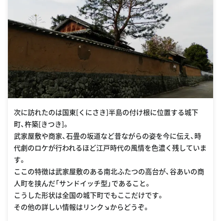
次に訪れたのは国東[くにさき]半島の付け根に位置する城下
町、杵築[きつき]。
武家屋敷や商家、石畳の坂道など昔ながらの姿を今に伝え、時
代劇のロケが行われるほど江戸時代の風情を色濃く残していま
す。
ここの特徴は武家屋敷のある南北ふたつの高台が、谷あいの商
人町を挟んだ「サンドイッチ型」であること。
こうした形状は全国の城下町でもここだけです。
その他の詳しい情報はリンク↘︎からどうぞ。