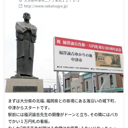
大分県中津市二ノ丁本丸１２７３-２
http://www.nakatsujyo.jp/
まずは大分県の北端、福岡県との県境にある海沿いの城下町、
中津からスタートです。
駅前には福沢諭吉先生の銅像がドーンと立ち、その隣にはバカ
でかい１万円札の看板。
なんか「諭吉先生が授ける金儲けの極意」みたいになっちゃっ