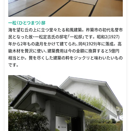
一松（ひとつまつ）邸
海を望む丘の上に立つ堂々たる和風建築。 杵築市の初代名誉市
民となった故・一松定吉氏の邸宅「一松邸」です。 昭和2(1927)
年から2年もの歳月をかけて建てられ、同4(1929)年に落成。 高
級木材を贅沢に使い、建築費用は今の金額に換算すると5億円
相当とか。 贅を尽くした建築の粋をジックリと味わいたいもの
です。