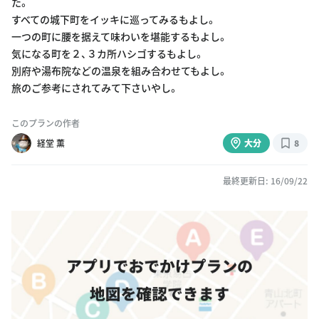
た。
すべての城下町をイッキに巡ってみるもよし。
一つの町に腰を据えて味わいを堪能するもよし。
気になる町を２、３カ所ハシゴするもよし。
別府や湯布院などの温泉を組み合わせてもよし。
旅のご参考にされてみて下さいやし。
このプランの作者
経堂 薫
大分
8
最終更新日: 16/09/22