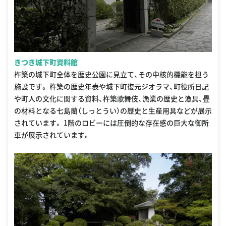
きつき城下町資料館
杵築の城下町全体を歴史公園に見立て、その中核的機能を担う
施設です。 杵築の歴史年表や城下町復元ジオラマ、町役所日記
や町人の文化に関する資料、杵築歌舞伎、漁業の歴史と漁具、畳
の材料となる七島藺（しっとうい）の歴史と生産用具などが展示
されています。 1階のロビーには圧倒的な存在感の巨大な御所
車が展示されています。