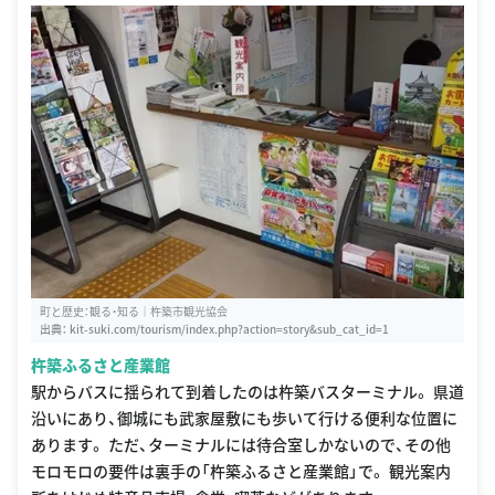
町と歴史：観る・知る｜杵築市観光協会
出典：
kit-suki.com/tourism/index.php?action=story&sub_cat_id=1
杵築ふるさと産業館
駅からバスに揺られて到着したのは杵築バスターミナル。 県道
沿いにあり、御城にも武家屋敷にも歩いて行ける便利な位置に
あります。 ただ、ターミナルには待合室しかないので、その他
モロモロの要件は裏手の「杵築ふるさと産業館」で。 観光案内