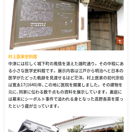
村上医家史料館
中津には珍しく城下町の風情を湛えた諸町通り。 その中程にあ
る小さな医学史料館です。 展示内容は江戸から明治へと日本の
医学がたどった軌跡を見渡せるほど茫洋。 村上医家の初代宗伯
は寛永17(1640)年、この地に医院を開業しました。 その建物を
元に、同家に伝わる数千点もの資料を展示しています。 裏庭に
は幕末にシーボルト事件で追われる身となった高野長英を匿っ
たという蔵が立っています。