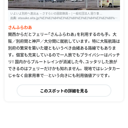
いよいよ別府へ進出♨ ～さすらいの困助隊員～ | 一般社団法人 困り事 ...
出典：
otasuke.oita.jp/%E3%81%84%E3%82%88%E3%81%84%E3%82%88%E
5%88%A5%E5%BA%9C%E3%81%B8%E9%80%B2%E5%87%BA%E2%99%A8%
さんふらわあ
E3%80%80%EF%BD%9E%E3%81%95%E3%81%99%E3%82%89%E3%81%8
4%E3%81%AE%E5%9B%B0%E5%8A%A9%E9%9A%8A%E5%93%A1%EF%BD%
関西からだとフェリー「さんふらわあ」を利用するのも手。 大
9E
阪／別府間と神戸／大分間に就航しています。 特に大阪航路は
別府の繁栄を築いた礎ともいうべき由緒ある路線でもありま
す。 個室も充実しているので一人旅でもプライバシーはバッチ
リ！ 国内からブルートレインが消滅した今、ユッタリした旅が
できるのはフェリーだけかも知れません。 現地ではレンタカー
じゃなく自家用車で…という向きにも利用価値アリです。
このスポットの詳細を見る