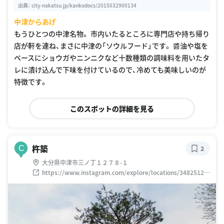
出典：
city-nakatsu.jp/kankodocs/2015032900134
中津からあげ
もうひとつの中津名物。 市内いたるところに専門店や持ち帰り
店が軒を連ね、まさに中津の「ソウルフード」です。 醬油や塩を
ベースにショウガやニンニクなど十数種類の調味料を用いたタ
レに漬け込んで下味を付けているので、冷めても美味しいのが
特徴です。
このスポットの詳細を見る
杵築
C
2
大分県中津市三ノ丁１２７８-１
https://www.instagram.com/explore/locations/34825120
8