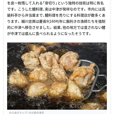
を皮一枚残して入れる「骨切り」という独特の技術は特に有名
です。 こうした鱧料理、実は中津が発祥なのです。 市内には高
級料亭から弁当屋まで、鱧料理を売りにする料理店が数多くあ
ります。 細川忠興は慶長9(1604)年に腕利きの漁師たちを強制
的に中津へ移住させました。 結果、他の地方では食されない鱧
が中津では盛んに食べられるようになったそうです。
からあげマップ | 大分県中津市