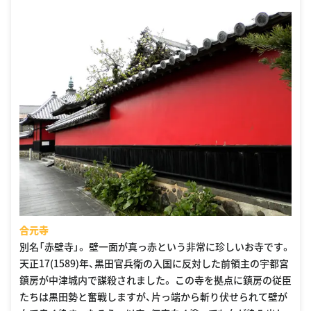
合元寺
別名「赤壁寺」。 壁一面が真っ赤という非常に珍しいお寺です。
天正17(1589)年、黒田官兵衛の入国に反対した前領主の宇都宮
鎮房が中津城内で謀殺されました。 この寺を拠点に鎮房の従臣
たちは黒田勢と奮戦しますが、片っ端から斬り伏せられて壁が