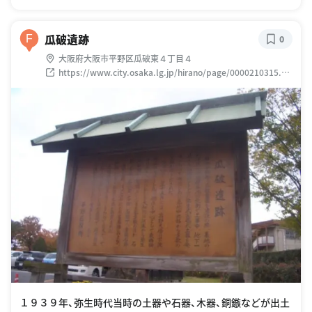
瓜破遺跡
F
0
大阪府大阪市平野区瓜破東４丁目４
https://www.city.osaka.lg.jp/hirano/page/0000210315.ht
ml
１９３９年、弥生時代当時の土器や石器、木器、銅鏃などが出土