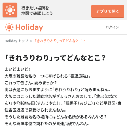
行きたい場所を
アプリで開く
地図で確認しよう
ログイン
Holiday トップ
「きれうりわり」ってどんなとこ？
「きれうりわり」ってどんなとこ？
まいどまいど！
大阪の難読地名の一つに挙げられる「喜連瓜破」。
これって皆さん、読めまっか？
実は表題にもおますように「きれうりわり」と読みまんねん。
大阪にはこうした難読地名がぎょうさんおまして、「放出（はなて
ん）」や「住道矢田（すんじやた）」、「我孫子（あびこ）」など平野区・東
住吉区近辺で見受けられまんねん。
そうした難読地名の場所にはどんな名所があるねんやろ？
そんな興味本位で訪れたのが喜連瓜破でんねん。