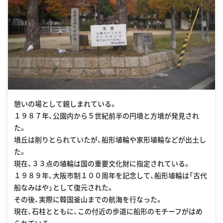
憩いの場として親しまれている。
１９８７年、公園内から５世紀前半の円墳と方墳が発見され
た。
墳丘は削りとられていたが、船形埴輪や家形埴輪などが出土し
た。
現在、３３点の埴輪は国の重要文化財に指定されている。
１９８９年、大阪市制１００周年を記念して、船形埴輪は「古代
船なみはや」として復元された。
その後、実際に韓国釜山までの航海を行なった。
現在、石柱とともに、この付近の歩道に船形のモチーフがはめ
られている。