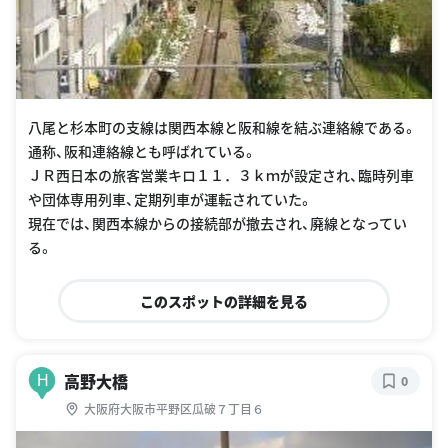
八尾と杉本町の支線は関西本線と阪和線を結ぶ連絡線である。
通称、阪和連絡線とも呼ばれている。
ＪＲ西日本の旅客営業キロ１１．３ｋｍが設定され、臨時列車
や団体専用列車、定期列車が運転されていた。
現在では、関西本線からの接続部が撤去され、廃線となってい
る。
このスポットの詳細を見る
高野大橋
H
0
大阪府大阪市平野区瓜破７丁目６