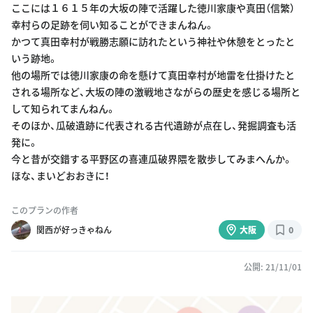
ここには１６１５年の大坂の陣で活躍した徳川家康や真田（信繁）
幸村らの足跡を伺い知ることができまんねん。
かつて真田幸村が戦勝志願に訪れたという神社や休憩をとったと
いう跡地。
他の場所では徳川家康の命を懸けて真田幸村が地雷を仕掛けたと
される場所など、大坂の陣の激戦地さながらの歴史を感じる場所と
して知られてまんねん。
そのほか、瓜破遺跡に代表される古代遺跡が点在し、発掘調査も活
発に。
今と昔が交錯する平野区の喜連瓜破界隈を散歩してみまへんか。
ほな、まいどおおきに！
このプランの作者
関西が好っきゃねん
大阪
0
公開: 21/11/01